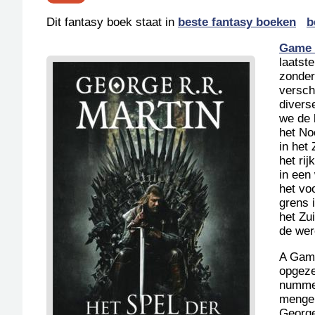
Dit fantasy boek staat in
beste fantasy boeken
b
Game 
laatste
zonder
versch
divers
we de 
het No
in het
het ri
in een
het vo
grens 
het Zu
de wer
A Gam
opgeze
nummer
mengeli
George