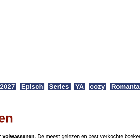
2027
Episch
Series
YA
cozy
Romanta
en
or volwassenen.
De meest gelezen en best verkochte boeken