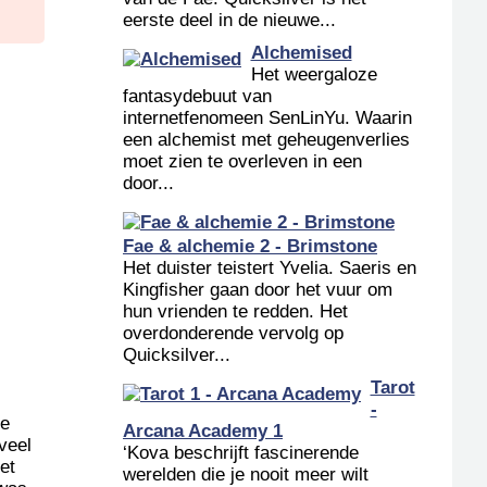
eerste deel in de nieuwe...
Alchemised
Het weergaloze
fantasydebuut van
internetfenomeen SenLinYu. Waarin
een alchemist met geheugenverlies
moet zien te overleven in een
door...
Fae & alchemie 2 - Brimstone
Het duister teistert Yvelia. Saeris en
Kingfisher gaan door het vuur om
hun vrienden te redden. Het
overdonderende vervolg op
Quicksilver...
Tarot
-
De
Arcana Academy 1
 veel
‘Kova beschrijft fascinerende
et
werelden die je nooit meer wilt