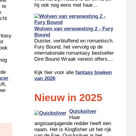
over
hij ook nog eens met haar...
 te
n
cht
Wolven van verwoesting 2 - Fury
Bound
ntasy
Duister, verbluffend en romantisch.
et
Fury Bound, het vervolg op de
 ook
internationale romantasy bestseller
Dire Bound Wraak vereist offers....
nog
rde
Kijk hier voor alle
fantasy boeken
cer
van 2026
ft,
eer
Nieuw in 2025
Quicksilver
Haar
angstaanjagende redder heeft een
naam. Het is Kingfisher uit het rijk
van de Fae. Quicksilver is het