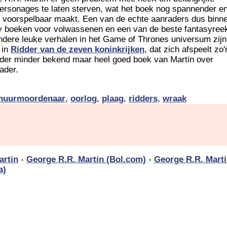
ersonages te laten sterven, wat het boek nog spannender e
 voorspelbaar maakt. Een van de echte aanraders dus binn
y boeken voor volwassenen en een van de beste fantasyree
Andere leuke verhalen in het Game of Thrones universum zijn
 in
Ridder van de zeven koninkrijken
, dat zich afspeelt zo'
ander minder bekend maar heel goed boek van Martin over
ader.
huurmoordenaar
,
oorlog
,
plaag
,
ridders
,
wraak
artin
-
George R.R. Martin (Bol.com)
-
George R.R. Mart
a)