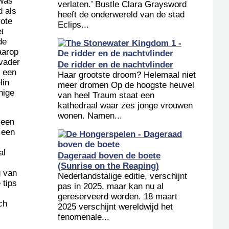
 was
verlaten.’ Bustle Clara Graysword
d als
heeft de onderwereld van de stad
ote
Eclips...
et
de
aarop
 vader
De ridder en de nachtvlinder
, een
Haar grootste droom? Helemaal niet
lin
meer dromen Op de hoogste heuvel
nige
van heel Traum staat een
kathedraal waar zes jonge vrouwen
wonen. Namen...
 een
 een
al
Dageraad boven de boete
(Sunrise on the Reaping)
g van
Nederlandstalige editie, verschijnt
 tips
pas in 2025, maar kan nu al
gereserveerd worden. 18 maart
ch
2025 verschijnt wereldwijd het
fenomenale...