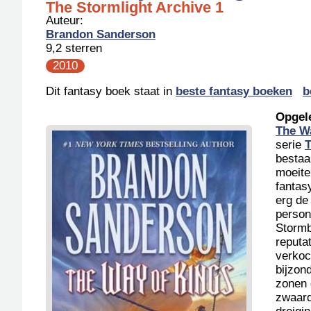
The Stormlight Archive 1
Auteur:
Brandon Sanderson
9,2 sterren
2010
Dit fantasy boek staat in
beste fantasy boeken
b
Opgele
The W
serie
T
bestaa
moeite
fantas
erg de
person
Stormb
reputa
verkoc
bijzond
zonen 
zwaard