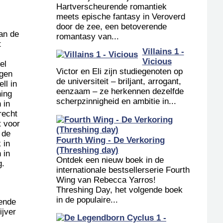
Hartverscheurende romantiek
meets epische fantasy in Veroverd
door de zee, een betoverende
an de
romantasy van...
t
Villains 1 -
Vicious
el
Victor en Eli zijn studiegenoten op
lgen
de universiteit – briljant, arrogant,
ll in
eenzaam – ze herkennen dezelfde
ning
scherpzinnigheid en ambitie in...
 in
recht
t voor
 de
Fourth Wing - De Verkoring
 in
(Threshing day)
 in
Ontdek een nieuw boek in de
g.
internationale bestsellerserie Fourth
Wing van Rebecca Yarros!
Threshing Day, het volgende boek
in de populaire...
lende
ijver