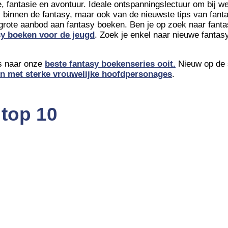
, fantasie en avontuur. Ideale ontspanningslectuur om bij we
binnen de fantasy, maar ook van de nieuwste tips van fant
grote aanbod aan fantasy boeken. Ben je op zoek naar fant
sy boeken voor de jeugd
. Zoek je enkel naar nieuwe fantasy
ns naar onze
beste fantasy boekenseries ooit
.
Nieuw op de 
n met sterke vrouwelijke hoofdpersonages
.
top 10