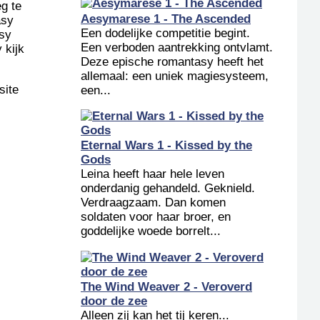
g te
Aesymarese 1 - The Ascended
asy
Een dodelijke competitie begint.
asy
Een verboden aantrekking ontvlamt.
 kijk
Deze epische romantasy heeft het
allemaal: een uniek magiesysteem,
site
een...
Eternal Wars 1 - Kissed by the
Gods
Leina heeft haar hele leven
onderdanig gehandeld. Geknield.
Verdraagzaam. Dan komen
soldaten voor haar broer, en
goddelijke woede borrelt...
The Wind Weaver 2 - Veroverd
door de zee
Alleen zij kan het tij keren...