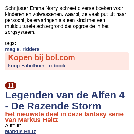
Schrijfster Emma Norry schreef diverse boeken voor
kinderen en volwassenen, waarbij ze vaak put uit haar
persoonlijke ervaringen als een kind met een
multiculturele achtergrond dat opgroeide in het
zorgsysteem.
tags:
magie
,
ridders
Kopen bij bol.com
koop Fabelhuis
-
e-book
11
Legenden van de Alfen 4
- De Razende Storm
het nieuwste deel in deze fantasy serie
van Markus Heitz
Auteur:
Markus Heitz