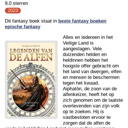
9,0 sterren
2023
Dit fantasy boek staat in
beste fantasy boeken
epische fantasy
Alles en iedereen in het
Veilige Land is
aangeslagen. Vele
duizenden helden en
heldinnen hebben het
hoogste offer gebracht om
het land van dwergen, elfen
en mensen te beschermen
tegen het kwaad.
Aiphatòn, de zoon van de
alfenkeizer, heeft het op
zich genomen om de laatste
overlevenden van zijn volk
op te zoeken. Hij is
vastbesloten ervoor te
zorgen dat de alfen de