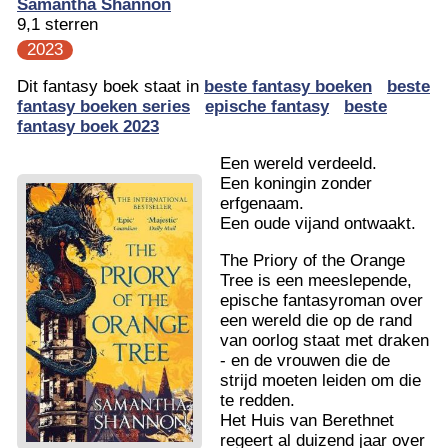
Samantha Shannon
9,1 sterren
2023
Dit fantasy boek staat in
beste fantasy boeken
beste
fantasy boeken series
epische fantasy
beste
fantasy boek 2023
Een wereld verdeeld.
Een koningin zonder
erfgenaam.
Een oude vijand ontwaakt.
The Priory of the Orange
Tree is een meeslepende,
epische fantasyroman over
een wereld die op de rand
van oorlog staat met draken
- en de vrouwen die de
strijd moeten leiden om die
te redden.
Het Huis van Berethnet
regeert al duizend jaar over