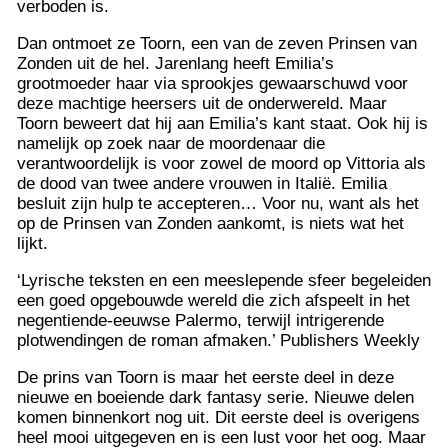
verboden is.
Dan ontmoet ze Toorn, een van de zeven Prinsen van
Zonden uit de hel. Jarenlang heeft Emilia’s
grootmoeder haar via sprookjes gewaarschuwd voor
deze machtige heersers uit de onderwereld. Maar
Toorn beweert dat hij aan Emilia’s kant staat. Ook hij is
namelijk op zoek naar de moordenaar die
verantwoordelijk is voor zowel de moord op Vittoria als
de dood van twee andere vrouwen in Italië. Emilia
besluit zijn hulp te accepteren… Voor nu, want als het
op de Prinsen van Zonden aankomt, is niets wat het
lijkt.
‘Lyrische teksten en een meeslepende sfeer begeleiden
een goed opgebouwde wereld die zich afspeelt in het
negentiende-eeuwse Palermo, terwijl intrigerende
plotwendingen de roman afmaken.’ Publishers Weekly
De prins van Toorn is maar het eerste deel in deze
nieuwe en boeiende dark fantasy serie. Nieuwe delen
komen binnenkort nog uit. Dit eerste deel is overigens
heel mooi uitgegeven en is een lust voor het oog. Maar