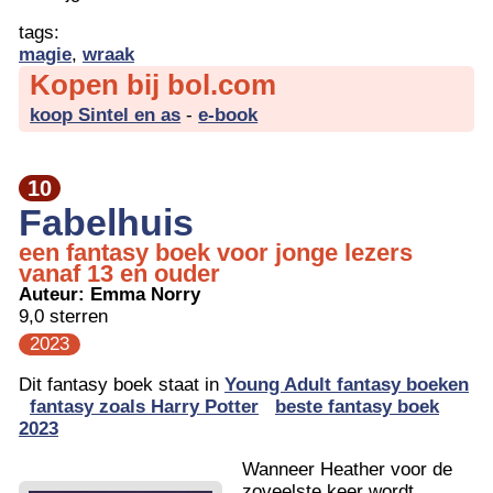
tags:
magie
,
wraak
Kopen bij bol.com
koop Sintel en as
-
e-book
10
Fabelhuis
een fantasy boek voor jonge lezers
vanaf 13 en ouder
Auteur:
Emma Norry
9,0 sterren
2023
Dit fantasy boek staat in
Young Adult fantasy boeken
fantasy zoals Harry Potter
beste fantasy boek
2023
Wanneer Heather voor de
zoveelste keer wordt