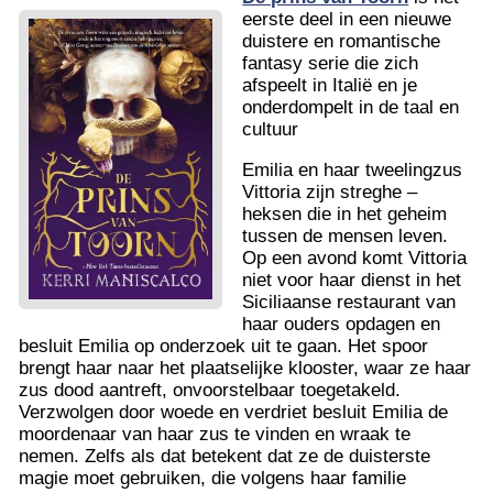
eerste deel in een nieuwe
duistere en romantische
fantasy serie die zich
afspeelt in Italië en je
onderdompelt in de taal en
cultuur
Emilia en haar tweelingzus
Vittoria zijn streghe –
heksen die in het geheim
tussen de mensen leven.
Op een avond komt Vittoria
niet voor haar dienst in het
Siciliaanse restaurant van
haar ouders opdagen en
besluit Emilia op onderzoek uit te gaan. Het spoor
brengt haar naar het plaatselijke klooster, waar ze haar
zus dood aantreft, onvoorstelbaar toegetakeld.
Verzwolgen door woede en verdriet besluit Emilia de
moordenaar van haar zus te vinden en wraak te
nemen. Zelfs als dat betekent dat ze de duisterste
magie moet gebruiken, die volgens haar familie