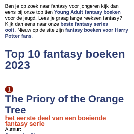
Ben je op zoek naar fantasy voor jongeren kijk dan
eens bij onze top tien
Young Adult fantasy boeken
voor de jeugd. Lees je graag lange reeksen fantasy?
Kijk dan eens naar onze
beste fantasy series
ooit
.
Nieuw op de site zijn
fantasy boeken voor Harry
Potter fans
.
Top 10 fantasy boeken
2023
1
The Priory of the Orange
Tree
het eerste deel van een boeiende
fantasy serie
Auteur: