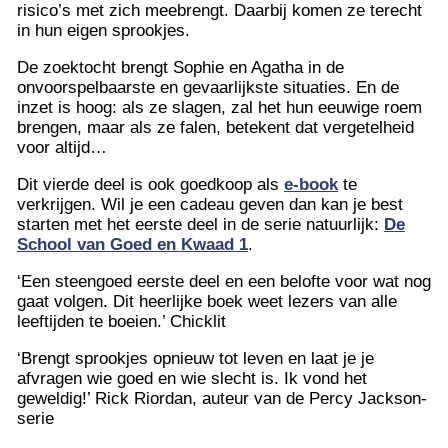
risico’s met zich meebrengt. Daarbij komen ze terecht
in hun eigen sprookjes.
De zoektocht brengt Sophie en Agatha in de
onvoorspelbaarste en gevaarlijkste situaties. En de
inzet is hoog: als ze slagen, zal het hun eeuwige roem
brengen, maar als ze falen, betekent dat vergetelheid
voor altijd…
Dit vierde deel is ook goedkoop als
e-book
te
verkrijgen. Wil je een cadeau geven dan kan je best
starten met het eerste deel in de serie natuurlijk:
De
School van Goed en Kwaad 1
.
‘Een steengoed eerste deel en een belofte voor wat nog
gaat volgen. Dit heerlijke boek weet lezers van alle
leeftijden te boeien.’ Chicklit
‘Brengt sprookjes opnieuw tot leven en laat je je
afvragen wie goed en wie slecht is. Ik vond het
geweldig!’ Rick Riordan, auteur van de Percy Jackson-
serie