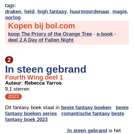
tags:
draken
,
held
,
high fantasy
,
huurmoordenaar
,
magie
,
oorlog
Kopen bij bol.com
koop The Priory of the Orange Tree
-
e-book
-
deel 2 A Day of Fallen Night
2
In steen gebrand
Fourth Wing deel 1
Auteur:
Rebecca Yarros
9,1 sterren
2023
Dit fantasy boek staat in
beste fantasy boeken
beste
fantasy boeken series
romantische fantasy
beste
fantasy boek 2023
In steen gebrand
is het