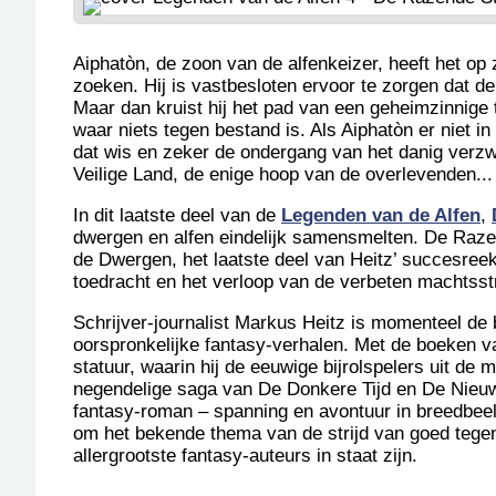
Aiphatòn, de zoon van de alfenkeizer, heeft het op
zoeken. Hij is vastbesloten ervoor te zorgen dat de
Maar dan kruist hij het pad van een geheimzinnige
waar niets tegen bestand is. Als Aiphatòn er niet 
dat wis en zeker de ondergang van het danig verzwa
Veilige Land, de enige hoop van de overlevenden...
In dit laatste deel van de
Legenden van de Alfen
,
dwergen en alfen eindelijk samensmelten. De Razen
de Dwergen, het laatste deel van Heitz’ succesre
toedracht en het verloop van de verbeten machtsstr
Schrijver-journalist Markus Heitz is momenteel de
oorspronkelijke fantasy-verhalen. Met de boeken v
statuur, waarin hij de eeuwige bijrolspelers uit de 
negendelige saga van De Donkere Tijd en De Nieuwe
fantasy-roman – spanning en avontuur in breedbee
om het bekende thema van de strijd van goed tegen
allergrootste fantasy-auteurs in staat zijn.