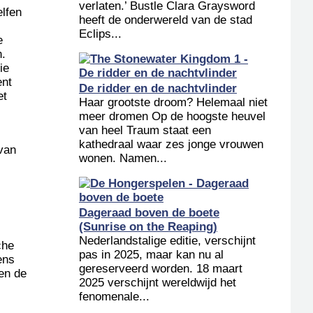
verlaten.’ Bustle Clara Graysword
elfen
heeft de onderwereld van de stad
Eclips...
e
n.
ie
ent
De ridder en de nachtvlinder
et
Haar grootste droom? Helemaal niet
meer dromen Op de hoogste heuvel
van heel Traum staat een
kathedraal waar zes jonge vrouwen
van
wonen. Namen...
Dageraad boven de boete
(Sunrise on the Reaping)
Nederlandstalige editie, verschijnt
che
pas in 2025, maar kan nu al
ens
gereserveerd worden. 18 maart
en de
2025 verschijnt wereldwijd het
fenomenale...