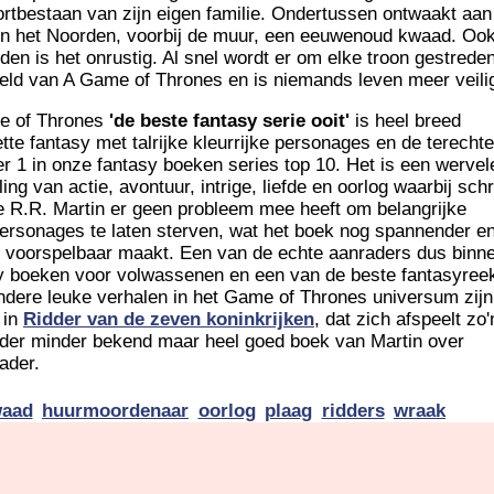
ortbestaan van zijn eigen familie. Ondertussen ontwaakt aan
in het Noorden, voorbij de muur, een eeuwenoud kwaad. Ook
iden is het onrustig. Al snel wordt er om elke troon gestreden
eld van A Game of Thrones en is niemands leven meer veili
e of Thrones
'de beste fantasy serie ooit'
is heel breed
tte fantasy met talrijke kleurrijke personages en de terechte
 1 in onze fantasy boeken series top 10. Het is een werve
ng van actie, avontuur, intrige, liefde en oorlog waarbij schr
 R.R. Martin er geen probleem mee heeft om belangrijke
ersonages te laten sterven, wat het boek nog spannender e
 voorspelbaar maakt. Een van de echte aanraders dus binn
y boeken voor volwassenen en een van de beste fantasyree
Andere leuke verhalen in het Game of Thrones universum zijn
 in
Ridder van de zeven koninkrijken
, dat zich afspeelt zo'
ander minder bekend maar heel goed boek van Martin over
ader.
waad
huurmoordenaar
oorlog
plaag
ridders
wraak