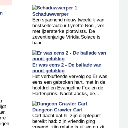
in
Schaduwwerper
Een spannend nieuw tweeluik van
bestsellerauteur Lynette Noni, vol
met ijzersterke plottwists. De
zeventienjarige Viridia Solace is
haar...
Er was eens 2 - De ballade van
nooit gelukkig
Het verbluffende vervolg op Er was
eens een gebroken hart, met in de
hoofdrollen Evangeline Fox en de
Hartenprins. Nadat Jacks, de...
n
jgt
Dungeon Crawler Carl
aar
Carl dacht dat hij zijn dieptepunt
rre
bereikt had: zijn vriendin ging
tigen
vreemd, zijn relatie is uit en nu zit