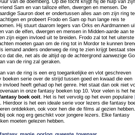
vuur van de doemberg. Op die tocht krijgt hij de hulp van zij
vriend Sam en van talloze elfen, dwergen en mensen. De
ardige Sauron doet er ondertussen alles aan om zijn ring te
achtigen en probeert Frodo en Sam op hun lange reis te
omen. Hij stuurt daarom legers van Orks en Aardmannen ui
ken van de elfen, dwergen en mensen in Midden-aarde aan te
en zijn eigen invloed uit te breiden. Frodo zal tot het uiterst
rachten moeten gaan om de ring tot in Mordor te kunnen bre
ls iemand anders onderweg de ring te zien krijgt bestaat st
sico dat die, net als de altijd op de achtergrond aanwezige Go
ban van de ring zal geraken.
ban van de ring is een erg toegankelijke en vlot geschreven
y boeken serie over de strijd tussen goed en kwaad die een
 invloed heeft gehad op het genre. Het staat dan ook niet v
bovenaan in onze fantasy boeken top 10. Voor velen is het he
fantasy boek ooit
. Het is het vervolg op het even populaire
. Hierdoor is het een ideale serie voor lezers die fantasy b
 leren ontdekken, ook voor hen die de films al gezien hebben
rbij ook nog erg geschikt voor jongere lezers. Elke fantasy
boeken moeten gelezen hebben.
fantasy
magie
oorlog
queeste
tovenaar