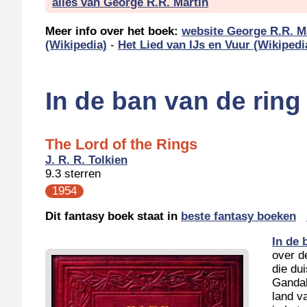
alles van George R.R. Martin
Meer info over het boek:
website George R.R. M
(Wikipedia)
-
Het Lied van IJs en Vuur (Wikipedi
In de ban van de ring
The Lord of the Rings
J. R. R. Tolkien
9.3 sterren
1954
Dit fantasy boek staat in
beste fantasy boeken
In de 
over d
die du
Gandal
land v