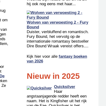
n
hij ook nog eens met haar...
rug
t om
Wolven van verwoesting 2 - Fury
Bound
e van
Duister, verbluffend en romantisch.
ngen
Fury Bound, het vervolg op de
eeds
internationale romantasy bestseller
llem,
Dire Bound Wraak vereist offers....
Kijk hier voor alle
fantasy boeken
van 2026
oor
t
Nieuw in 2025
De
oeken
. Ze
Quicksilver
Haar
angstaanjagende redder heeft een
naam. Het is Kingfisher uit het rijk
van de Fae. Quicksilver is het