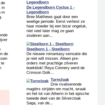
 de
De Legendborn Cyclus 1 -
 in
Legendborn
 in
Bree Matthews gaat door een
g.
woelige periode. Eerst verliest ze
haar moeder bij een bizar ongeluk,
niet veel later mag ze gaan
lende
studeren aan...
ijver
n
Steelborn 1 - Steelborn
en de
De nieuwe romantasy-sensatie die
ksen
je niet wilt missen. Alleen pre-
 te
orders met prachtige zilveren
n
boekblok! Reya Connery werd de
Crimson Dolk...
Turncloak
Drie rivaliserende
magiërs strijden om macht, wraak
en het lot van Atherin in het epische
tweede deel van de Silvercloak
Saga, van de...