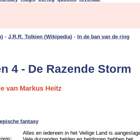
m)
-
J.R.R. Tolkien (Wikipedia)
-
In de ban van de ring
n 4 - De Razende Storm
rie van Markus Heitz
epische fantasy
Alles en iedereen in het Veilige Land is aangeslag
Vele duizenden helden en heldinnen hebben het