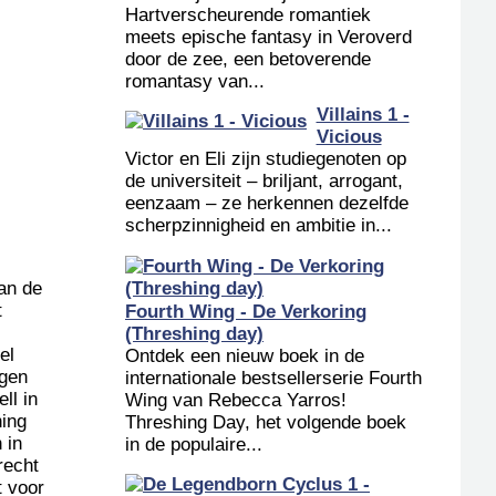
Hartverscheurende romantiek
meets epische fantasy in Veroverd
door de zee, een betoverende
romantasy van...
Villains 1 -
Vicious
Victor en Eli zijn studiegenoten op
de universiteit – briljant, arrogant,
eenzaam – ze herkennen dezelfde
scherpzinnigheid en ambitie in...
an de
t
Fourth Wing - De Verkoring
(Threshing day)
el
Ontdek een nieuw boek in de
lgen
internationale bestsellerserie Fourth
ll in
Wing van Rebecca Yarros!
ning
Threshing Day, het volgende boek
 in
in de populaire...
recht
t voor