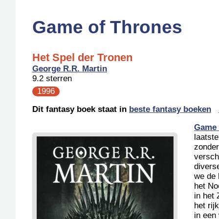
Game of Thrones
Het Spel der Tronen
George R.R. Martin
9.2 sterren
1996
Dit fantasy boek staat in
beste fantasy boeken
Game 
laatste
zonder
versch
divers
we de 
het No
in het
het ri
in een