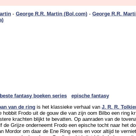
artin
-
George R.R. Martin (Bol.com)
-
George R.R. Mart
a)
beste fantasy boeken series
epische fantasy
ban van de ring
is het klassieke verhaal van
J. R. R. Tolkie
e hobbit Frodo uit de gouw die van zijn oom Bilbo een ring kri
istere krachten blijkt te bevatten. Op aanraden van de toven
f de Grijze onderneemt Frodo een epische tocht naar het do
an Mordor om daar de Ene Ring eens en voor altijd te vernie