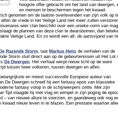
hoogste offer gebracht om het land van dwergen, 
en mensen te beschermen tegen het kwaad.
 zich genomen om de laatste overlevenden van zijn volk op t
 alfen de vrede in het Veilige Land niet meer zullen verstore
 tovenares wier clan beschikt over een unieke vorm van mag
in slaagt de plannen van deze clan te dwarsbomen, dan betek
kte Veilige Land. En zo wordt een alf, de aartsvijand van h
De Razende Storm
, laat
Markus Heitz
de verhalen van de
de Storm sluit direct aan op de gebeurtenissen uit Het Lot 
eks
De Dwergen
. Het verhaal werpt nieuw licht op de ware
ijd tussen twee volkeren, tussen dwergen en alfen.
 belangrijkste en meest succesvolle Europese auteur van
an De Dwergen schreef hij een fantasy-epos van klassieke
moderne fantasy volop in de schijnwerpers zette. Met zijn
 Tijd slaagde hij met vlag en wimpel in zijn poging de epis
ld – van nieuwe allure te voorzien, en gaandeweg ook nog e
 kwaad nieuw leven in te blazen. Een prestatie waartoe alle