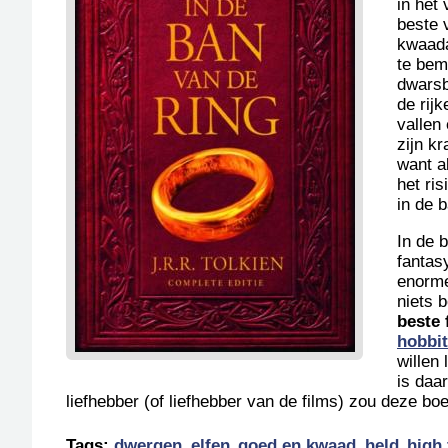
in het 
beste 
kwaada
te bem
dwarsb
de rij
vallen 
zijn k
want a
het ri
in de 
In de 
fantas
enorme
niets 
beste 
hobbit
willen
is daa
liefhebber (of liefhebber van de films) zou deze 
Tags:
dwergen
elfen
goed en kwaad
held
high 