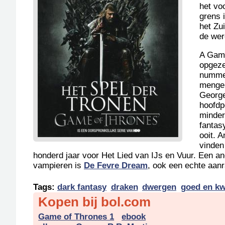
het vo
grens 
het Zu
de wer
A Gam
opgeze
nummer
mengeli
George
hoofdp
minder
fantas
ooit. 
vinden
honderd jaar voor Het Lied van IJs en Vuur. Een 
vampieren is
De Fevre Dream
, ook een echte aanr
Tags:
dark fantasy
draken
dwergen
goed en k
Kopen bij bol.com
Game of Thrones 1
ebook