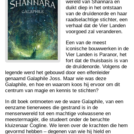
wereld van Shannara en
duikt diep in het ontstaan ​​
van de druïdenorde en haar
raadselachtige stichter, een
verhaal dat de Vier Landen
voorgoed zal veranderen.
Een van de meest
iconische bouwwerken in de
Vier Landen is Paranor, het
fort dat de thuisbasis is van
de druïdenorde. Volgens de
legende werd het gebouwd door een elfenleider
genaamd Galaphile Joss. Maar wie was deze
Galaphile, en hoe en waarom koos hij ervoor om dit
centrum van magie en kennis te stichten?
In dit boek ontmoeten we de ware Galaphile, van een
eenzame tienerwees die gestrand is in de
mensenwereld tot een machtige volwassene en
meestermagiër, die studeert onder de beruchte
kluizenaar Cogline. We leren over de krachten die hem
gevormd hebben – degenen van wie hij hield en