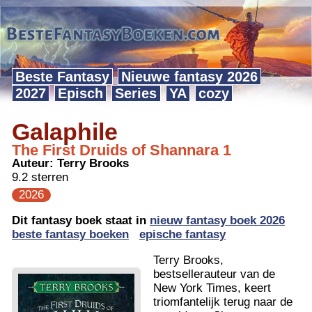
Beste Fantasy
Nieuwe fantasy 2026
2027
Episch
Series
YA
cozy
Galaphile
The First Druids of Shannara 1
Auteur:
Terry Brooks
9.2 sterren
2026
Dit fantasy boek staat in
nieuw fantasy boek 2026
beste fantasy boeken
epische fantasy
Terry Brooks,
bestsellerauteur van de
New York Times, keert
triomfantelijk terug naar de