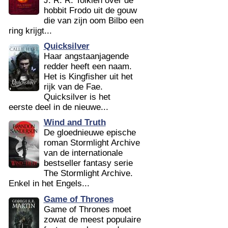
J. R. R. Tolkien over de
hobbit Frodo uit de gouw
die van zijn oom Bilbo een
ring krijgt...
Quicksilver
Haar angstaanjagende
redder heeft een naam.
Het is Kingfisher uit het
rijk van de Fae.
Quicksilver is het
eerste deel in de nieuwe...
Wind and Truth
De gloednieuwe epische
roman Stormlight Archive
van de internationale
bestseller fantasy serie
The Stormlight Archive.
Enkel in het Engels...
Game of Thrones
Game of Thrones moet
zowat de meest populaire