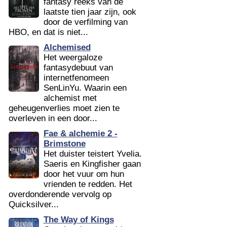
fantasy reeks van de
laatste tien jaar zijn, ook
door de verfilming van
HBO, en dat is niet...
Alchemised
Het weergaloze
fantasydebuut van
internetfenomeen
SenLinYu. Waarin een
alchemist met
geheugenverlies moet zien te
overleven in een door...
Fae & alchemie 2 -
Brimstone
Het duister teistert Yvelia.
Saeris en Kingfisher gaan
door het vuur om hun
vrienden te redden. Het
overdonderende vervolg op
Quicksilver...
The Way of Kings