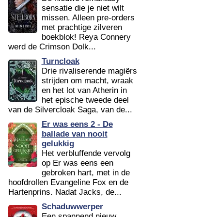
sensatie die je niet wilt
missen. Alleen pre-orders
met prachtige zilveren
boekblok! Reya Connery
werd de Crimson Dolk...
Turncloak
Drie rivaliserende magiërs
strijden om macht, wraak
en het lot van Atherin in
het epische tweede deel
van de Silvercloak Saga, van de...
Er was eens 2 - De
ballade van nooit
gelukkig
Het verbluffende vervolg
op Er was eens een
gebroken hart, met in de
hoofdrollen Evangeline Fox en de
Hartenprins. Nadat Jacks, de...
Schaduwwerper
Een spannend nieuw