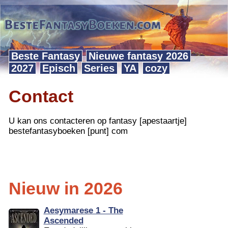
Beste Fantasy
Nieuwe fantasy 2026
2027
Episch
Series
YA
cozy
Contact
U kan ons contacteren op fantasy [apestaartje]
bestefantasyboeken [punt] com
Nieuw in 2026
Aesymarese 1 - The
Ascended