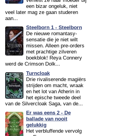
verliest ze haar moeder bij
een bizar ongeluk, niet
veel later mag ze gaan studeren
aan...
Steelborn 1 - Steelborn
De nieuwe romantasy-
sensatie die je niet wilt
missen. Alleen pre-orders
met prachtige zilveren
boekblok! Reya Connery
werd de Crimson Dolk...
Turncloak
Drie rivaliserende magiërs
strijden om macht, wraak
en het lot van Atherin in
het epische tweede deel
van de Silvercloak Saga, van de...
Er was eens 2 - De
ballade van nooit
gelukkig
Het verbluffende vervolg