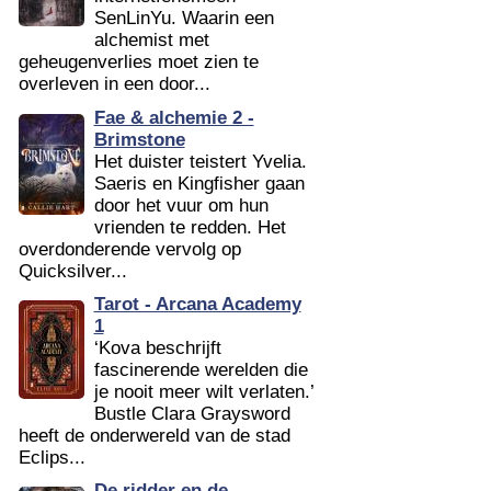
SenLinYu. Waarin een
alchemist met
geheugenverlies moet zien te
overleven in een door...
Fae & alchemie 2 -
Brimstone
Het duister teistert Yvelia.
Saeris en Kingfisher gaan
door het vuur om hun
vrienden te redden. Het
overdonderende vervolg op
Quicksilver...
Tarot - Arcana Academy
1
‘Kova beschrijft
fascinerende werelden die
je nooit meer wilt verlaten.’
Bustle Clara Graysword
heeft de onderwereld van de stad
Eclips...
De ridder en de