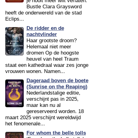
je nooit meer wilt verlaten.’
Bustle Clara Graysword
heeft de onderwereld van de stad
Eclips...
De ridder en de
nachtvlinder
Haar grootste droom?
Helemaal niet meer
dromen Op de hoogste
heuvel van heel Traum
staat een kathedraal waar zes jonge
vrouwen wonen. Namen...
Dageraad boven de boete
(Sunrise on the Reaping)
Nederlandstalige editie,
verschijnt pas in 2025,
maar kan nu al
gereserveerd worden. 18
maart 2025 verschijnt wereldwijd
het fenomenale...
For whom the belle tolls