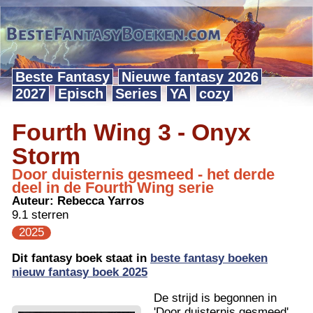
Beste Fantasy
Nieuwe fantasy 2026
2027
Episch
Series
YA
cozy
Fourth Wing 3 - Onyx
Storm
Door duisternis gesmeed - het derde
deel in de Fourth Wing serie
Auteur:
Rebecca Yarros
9.1 sterren
2025
Dit fantasy boek staat in
beste fantasy boeken
nieuw fantasy boek 2025
De strijd is begonnen in
'Door duisternis gesmeed'