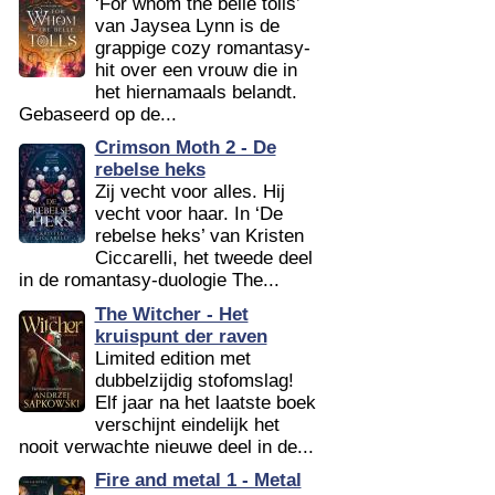
‘For whom the belle tolls’
van Jaysea Lynn is de
grappige cozy romantasy-
hit over een vrouw die in
het hiernamaals belandt.
Gebaseerd op de...
Crimson Moth 2 - De
rebelse heks
Zij vecht voor alles. Hij
vecht voor haar. In ‘De
rebelse heks’ van Kristen
Ciccarelli, het tweede deel
in de romantasy-duologie The...
The Witcher - Het
kruispunt der raven
Limited edition met
dubbelzijdig stofomslag!
Elf jaar na het laatste boek
verschijnt eindelijk het
nooit verwachte nieuwe deel in de...
Fire and metal 1 - Metal