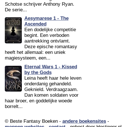
Schotse schrijver Anthony Ryan.
De serie...
Aesymarese 1 - The
Ascended
Een dodelijke competitie
begint. Een verboden
aantrekking ontvlamt.
Deze epische romantasy
heeft het allemaal: een uniek
magiesysteem, een...
Eternal Wars 1 - Kissed
by the Gods
Leina heeft haar hele leven
onderdanig gehandeld.
Geknield. Verdraagzaam.
Dan komen soldaten voor
haar broer, en goddelijke woede
borrelt...
© Beste Fantasy Boeken -
andere boekensites
-
moppen websites
-
contact
- gehost door Hostinger.nl