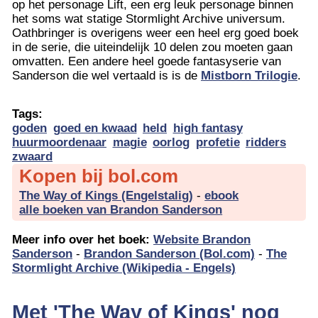
op het personage Lift, een erg leuk personage binnen
het soms wat statige Stormlight Archive universum.
Oathbringer is overigens weer een heel erg goed boek
in de serie, die uiteindelijk 10 delen zou moeten gaan
omvatten. Een andere heel goede fantasyserie van
Sanderson die wel vertaald is is de
Mistborn Trilogie
.
Tags:
goden
goed en kwaad
held
high fantasy
huurmoordenaar
magie
oorlog
profetie
ridders
zwaard
Kopen bij bol.com
The Way of Kings (Engelstalig)
-
ebook
alle boeken van Brandon Sanderson
Meer info over het boek:
Website Brandon
Sanderson
-
Brandon Sanderson (Bol.com)
-
The
Stormlight Archive (Wikipedia - Engels)
Met 'The Way of Kings' nog