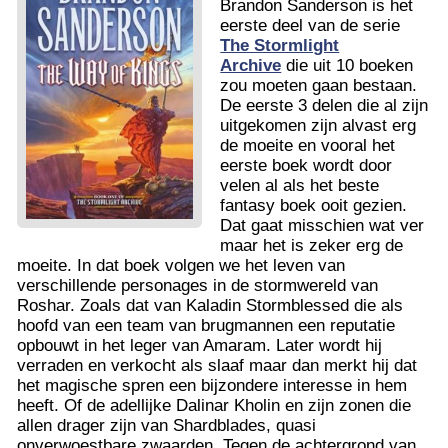
Brandon Sanderson is het
eerste deel van de serie
The Stormlight
Archive
die uit 10 boeken
zou moeten gaan bestaan.
De eerste 3 delen die al zijn
uitgekomen zijn alvast erg
de moeite en vooral het
eerste boek wordt door
velen al als het beste
fantasy boek ooit gezien.
Dat gaat misschien wat ver
maar het is zeker erg de
moeite. In dat boek volgen we het leven van
verschillende personages in de stormwereld van
Roshar. Zoals dat van Kaladin Stormblessed die als
hoofd van een team van brugmannen een reputatie
opbouwt in het leger van Amaram. Later wordt hij
verraden en verkocht als slaaf maar dan merkt hij dat
het magische spren een bijzondere interesse in hem
heeft. Of de adellijke Dalinar Kholin en zijn zonen die
allen drager zijn van Shardblades, quasi
onverwoestbare zwaarden. Tegen de achtergrond van