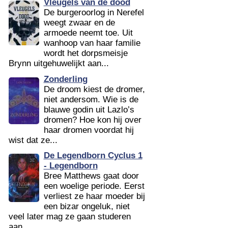
Vleugels van de dood
De burgeroorlog in Nerefel
weegt zwaar en de
armoede neemt toe. Uit
wanhoop van haar familie
wordt het dorpsmeisje
Brynn uitgehuwelijkt aan...
Zonderling
De droom kiest de dromer,
niet andersom. Wie is de
blauwe godin uit Lazlo’s
dromen? Hoe kon hij over
haar dromen voordat hij
wist dat ze...
De Legendborn Cyclus 1
- Legendborn
Bree Matthews gaat door
een woelige periode. Eerst
verliest ze haar moeder bij
een bizar ongeluk, niet
veel later mag ze gaan studeren
aan...