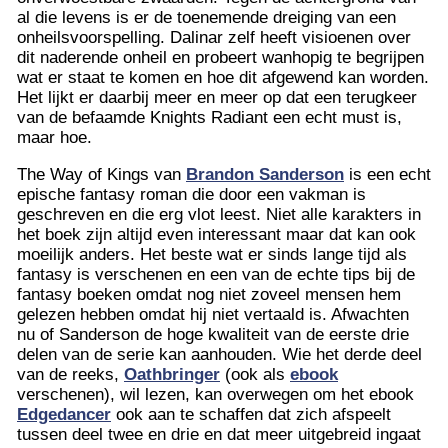
al die levens is er de toenemende dreiging van een
onheilsvoorspelling. Dalinar zelf heeft visioenen over
dit naderende onheil en probeert wanhopig te begrijpen
wat er staat te komen en hoe dit afgewend kan worden.
Het lijkt er daarbij meer en meer op dat een terugkeer
van de befaamde Knights Radiant een echt must is,
maar hoe.
The Way of Kings van
Brandon Sanderson
is een echt
epische fantasy roman die door een vakman is
geschreven en die erg vlot leest. Niet alle karakters in
het boek zijn altijd even interessant maar dat kan ook
moeilijk anders. Het beste wat er sinds lange tijd als
fantasy is verschenen en een van de echte tips bij de
fantasy boeken omdat nog niet zoveel mensen hem
gelezen hebben omdat hij niet vertaald is. Afwachten
nu of Sanderson de hoge kwaliteit van de eerste drie
delen van de serie kan aanhouden. Wie het derde deel
van de reeks,
Oathbringer
(ook als
ebook
verschenen), wil lezen, kan overwegen om het ebook
Edgedancer
ook aan te schaffen dat zich afspeelt
tussen deel twee en drie en dat meer uitgebreid ingaat