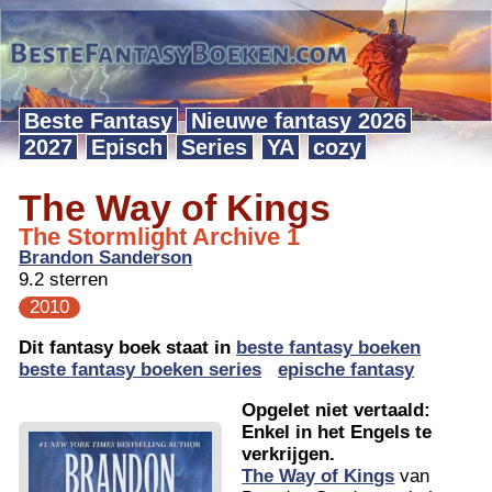
Beste Fantasy
Nieuwe fantasy 2026
2027
Episch
Series
YA
cozy
The Way of Kings
The Stormlight Archive 1
Brandon Sanderson
9.2 sterren
2010
Dit fantasy boek staat in
beste fantasy boeken
beste fantasy boeken series
epische fantasy
Opgelet niet vertaald:
Enkel in het Engels te
verkrijgen.
The Way of Kings
van