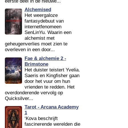
eerste deel in de nieuwe...
Alchemised
Het weergaloze
fantasydebuut van
internetfenomeen
SenLinYu. Waarin een
alchemist met
geheugenverlies moet zien te
overleven in een door...
Fae & alchemie 2 -
Brimstone
Het duister teistert Yvelia.
Saeris en Kingfisher gaan
door het vuur om hun
vrienden te redden. Het
overdonderende vervolg op
Quicksilver...
Tarot - Arcana Academy
1
‘Kova beschrijft
fascinerende werelden die