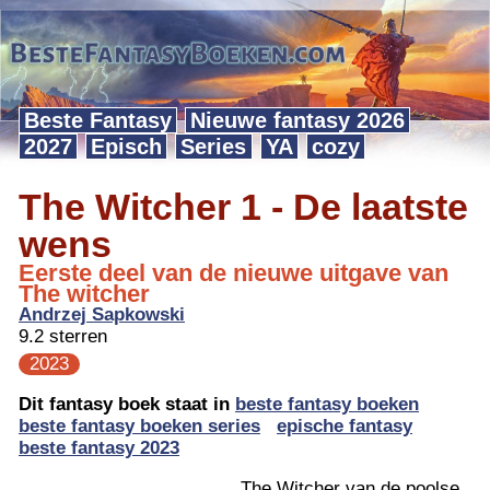
Beste Fantasy
Nieuwe fantasy 2026
2027
Episch
Series
YA
cozy
The Witcher 1 - De laatste
wens
Eerste deel van de nieuwe uitgave van
The witcher
Andrzej Sapkowski
9.2 sterren
2023
Dit fantasy boek staat in
beste fantasy boeken
beste fantasy boeken series
epische fantasy
beste fantasy 2023
The Witcher van de poolse