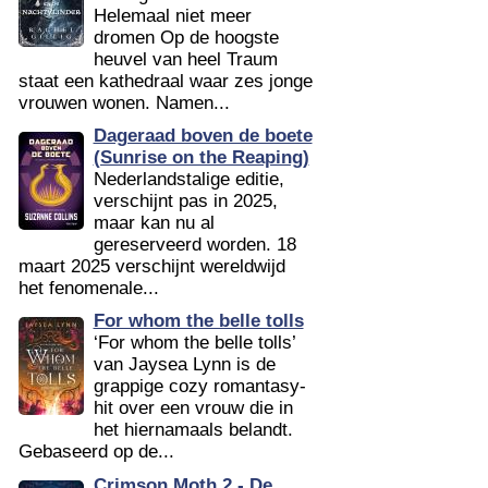
Helemaal niet meer
dromen Op de hoogste
heuvel van heel Traum
staat een kathedraal waar zes jonge
vrouwen wonen. Namen...
Dageraad boven de boete
(Sunrise on the Reaping)
Nederlandstalige editie,
verschijnt pas in 2025,
maar kan nu al
gereserveerd worden. 18
maart 2025 verschijnt wereldwijd
het fenomenale...
For whom the belle tolls
‘For whom the belle tolls’
van Jaysea Lynn is de
grappige cozy romantasy-
hit over een vrouw die in
het hiernamaals belandt.
Gebaseerd op de...
Crimson Moth 2 - De