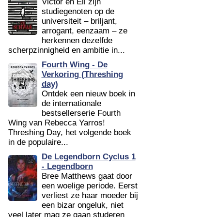
Victor en Eli zijn
studiegenoten op de
universiteit – briljant,
arrogant, eenzaam – ze
herkennen dezelfde
scherpzinnigheid en ambitie in...
Fourth Wing - De
Verkoring (Threshing
day)
Ontdek een nieuw boek in
de internationale
bestsellerserie Fourth
Wing van Rebecca Yarros!
Threshing Day, het volgende boek
in de populaire...
De Legendborn Cyclus 1
- Legendborn
Bree Matthews gaat door
een woelige periode. Eerst
verliest ze haar moeder bij
een bizar ongeluk, niet
veel later mag ze gaan studeren