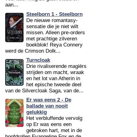
aan...
Steelborn 1 - Steelborn
De nieuwe romantasy-
sensatie die je niet wilt
missen. Alleen pre-orders
met prachtige zilveren
boekblok! Reya Connery
werd de Crimson Dolk...
Turncloak
Drie rivaliserende magiërs
strijden om macht, wraak
en het lot van Atherin in
het epische tweede deel
van de Silvercloak Saga, van de...
Er was eens 2 - De
ballade van nooit
gelukkig
Het verbluffende vervolg
op Er was eens een
gebroken hart, met in de
hoofdrollen Evangeline Fox en de