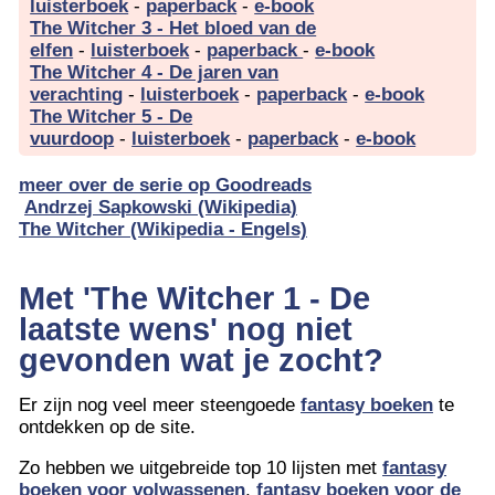
luisterboek
-
paperback
-
e-book
The Witcher 3 - Het bloed van de
elfen
-
luisterboek
-
paperback
-
e-book
The Witcher 4 - De jaren van
verachting
-
luisterboek
-
paperback
-
e-book
The Witcher 5 - De
vuurdoop
-
luisterboek
-
paperback
-
e-book
meer over de serie op Goodreads
Andrzej Sapkowski (Wikipedia)
The Witcher (Wikipedia - Engels)
Met 'The Witcher 1 - De
laatste wens' nog niet
gevonden wat je zocht?
Er zijn nog veel meer steengoede
fantasy boeken
te
ontdekken op de site.
Zo hebben we uitgebreide top 10 lijsten met
fantasy
boeken voor volwassenen
,
fantasy boeken voor de