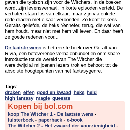
gaven die typisch zijn voor de Witchers. In de boeken
wordt zijn levensverhaal, in korte episoden verteld. De
verhalen staan los van elkaar, maar zijn via enkele
rode draden met elkaar verbonden. Zo komt telkens
Geralts geliefde, de heks Yennefer, terug, die wel van
hem houdt, maar niet met hem wil leven. En daar heeft
ze goede redenen voor...
De laatste wens
is het eerste boek over Geralt van
Rivia, een betoverende verhalenbundel en onmisbare
introductie tot de wereld van The Witcher die
wereldwijd al miljoenen lezers trok en behoort tot de
absolute hoogtepunten van het fantasygenre.
Tags:
draken
elfen
goed en kwaad
heks
held
high fantasy
magie
queeste
Kopen bij bol.com
koop The Witcher 1 - De laatste wens
-
luisterboek
-
paperback
-
e-book
The Witcher 2 - Het zwaard der voorzienigheid
-