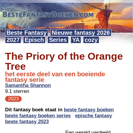
Beste Fantasy
Nieuwe fantasy 2026
2027
Episch
Series
YA
cozy
The Priory of the Orange
Tree
het eerste deel van een boeiende
fantasy serie
Samantha Shannon
9.1 sterren
2023
Dit fantasy boek staat in
beste fantasy boeken
beste fantasy boeken series
epische fantasy
beste fantasy 2023
Een wereld verdeeld.