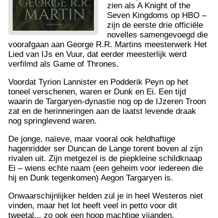
zien als A Knight of the
Seven Kingdoms op HBO –
zijn de eerste drie officiële
novelles samengevoegd die
voorafgaan aan George R.R. Martins meesterwerk Het
Lied van IJs en Vuur, dat eerder meesterlijk werd
verfilmd als Game of Thrones.
Voordat Tyrion Lannister en Podderik Peyn op het
toneel verschenen, waren er Dunk en Ei. Een tijd
waarin de Targaryen-dynastie nog op de IJzeren Troon
zat en de herinneringen aan de laatst levende draak
nog springlevend waren.
De jonge, naïeve, maar vooral ook heldhaftige
hagenridder ser Duncan de Lange torent boven al zijn
rivalen uit. Zijn metgezel is de piepkleine schildknaap
Ei – wiens echte naam (een geheim voor iedereen die
hij en Dunk tegenkomen) Aegon Targaryen is.
Onwaarschijnlijker helden zul je in heel Westeros niet
vinden, maar het lot heeft veel in petto voor dit
tweetal... zo ook een hoop machtige vijanden,