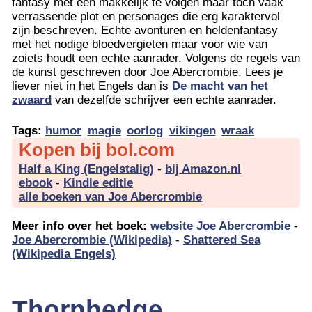
fantasy met een makkelijk te volgen maar toch vaak
verrassende plot en personages die erg karaktervol
zijn beschreven. Echte avonturen en heldenfantasy
met het nodige bloedvergieten maar voor wie van
zoiets houdt een echte aanrader. Volgens de regels van
de kunst geschreven door Joe Abercrombie. Lees je
liever niet in het Engels dan is
De macht van het
zwaard
van dezelfde schrijver een echte aanrader.
Tags:
humor
magie
oorlog
vikingen
wraak
Kopen bij bol.com
Half a King (Engelstalig)
-
bij Amazon.nl
ebook
-
Kindle editie
alle boeken van Joe Abercrombie
Meer info over het boek:
website Joe Abercrombie
-
Joe Abercrombie (Wikipedia)
-
Shattered Sea
(Wikipedia Engels)
Thornhedge