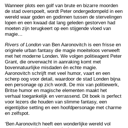
Wanneer plots een golf van brute en bizarre moorden
de stad overspoelt, wordt Peter ondergedompeld in een
wereld waar goden en godinnen tussen de stervelingen
lopen en een kwaad dat lang geleden gestorven had
moeten zijn terugkeert op een stijgende vloed van
magie…
Rivers of London
van Ben Aaronovitch is een frisse en
originele urban fantasy die magie moeiteloos verweeft
met het moderne Londen. We volgen politieagent Peter
Grant, die onverwacht in aanraking komt met
bovennatuurlijke misdaden én echte magie.
Aaronovitch schrijft met veel humor, vaart en een
scherp oog voor detail, waardoor de stad Londen bijna
een personage op zich wordt. De mix van politiewerk,
Britse humor en magische elementen maakt het
verhaal toegankelijk en verrassend. Dit boek is perfect
voor lezers die houden van slimme fantasy, een
eigentijdse setting en een hoofdpersonage met charme
en zelfspot.
‘Ben Aaronovitch heeft een wonderlijke wereld vol