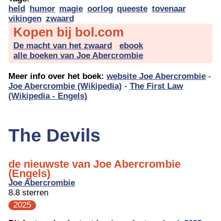
held
humor
magie
oorlog
queeste
tovenaar
vikingen
zwaard
Kopen bij bol.com
De macht van het zwaard
ebook
alle boeken van Joe Abercrombie
Meer info over het boek:
website Joe Abercrombie
-
Joe Abercrombie (Wikipedia)
-
The First Law
(Wikipedia - Engels)
The Devils
de nieuwste van Joe Abercrombie
(Engels)
Joe Abercrombie
8.8 sterren
2025