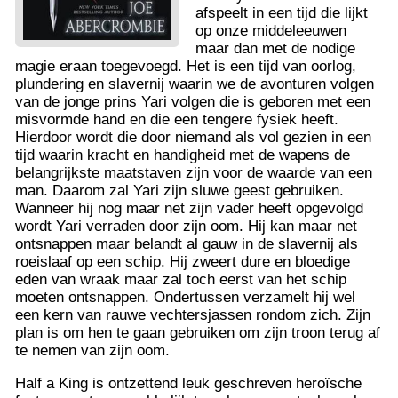
afspeelt in een tijd die lijkt
op onze middeleeuwen
maar dan met de nodige
magie eraan toegevoegd. Het is een tijd van oorlog,
plundering en slavernij waarin we de avonturen volgen
van de jonge prins Yari volgen die is geboren met een
misvormde hand en die een tengere fysiek heeft.
Hierdoor wordt die door niemand als vol gezien in een
tijd waarin kracht en handigheid met de wapens de
belangrijkste maatstaven zijn voor de waarde van een
man. Daarom zal Yari zijn sluwe geest gebruiken.
Wanneer hij nog maar net zijn vader heeft opgevolgd
wordt Yari verraden door zijn oom. Hij kan maar net
ontsnappen maar belandt al gauw in de slavernij als
roeislaaf op een schip. Hij zweert dure en bloedige
eden van wraak maar zal toch eerst van het schip
moeten ontsnappen. Ondertussen verzamelt hij wel
een kern van rauwe vechtersjassen rondom zich. Zijn
plan is om hen te gaan gebruiken om zijn troon terug af
te nemen van zijn oom.
Half a King is ontzettend leuk geschreven heroïsche