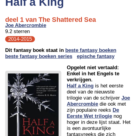
Half a King
deel 1 van The Shattered Sea
Joe Abercrombie
9.2 sterren
2014-2015
Dit fantasy boek staat in
beste fantasy boeken
beste fantasy boeken series
epische fantasy
Opgelet niet vertaald:
Enkel in het Engels te
verkrijgen.
Half a King
is het eerste
deel van de nieuwste
trilogie van de schrijver
Joe
Abercrombie
die ook met
zijn populaire reeks
De
Eerste Wet trilogie
nog
hoger in deze lijst staat. Het
is een avontuurlijke
fantasyreeks die zich