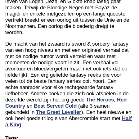
leven van Logen, Jezal en Glokta knap lastig gaat
maken. Terwijl de Bloedige Negen met Bayaz de
magiër en enkele metgezellen op een lange queeste
vertrekt breekt er een oorlog uit tussen de Unie en de
Noormannen. Een oorlog die bloederig dreigt te
worden.
De macht van het zwaard is sword & sorcery fantasy
van een hoog niveau en met een origineel verhaal dat
met de nodige humor wordt verteld en waar met
momenten de nodige vaart in zit. Een verhaal vol
avontuur en bloedvergieten maar met ook iets dat op
liefde lijkt. Een erg geliefde fantasy reeks die voor
velen tot de beste fantasy series ooit hoort. Een
echte aanrader voor elke rechtgeaarde fantasy
liefhebber. Andere boeken die zich ook afspelen in de
dezelfde wereld zijn het erg goede
The Heroes
,
Red
Country
en
Best Served Cold
(alle 3 samen
gebundeld in
The Great Leveller
). Een heel nieuwe en
ook heel goede trilogie van Abercrombie start met
Half
a King
.
Tags: