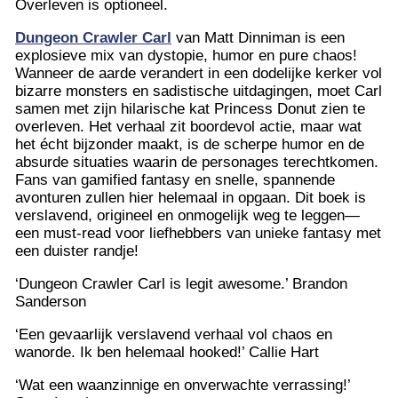
Overleven is optioneel.
Dungeon Crawler Carl
van Matt Dinniman is een
explosieve mix van dystopie, humor en pure chaos!
Wanneer de aarde verandert in een dodelijke kerker vol
bizarre monsters en sadistische uitdagingen, moet Carl
samen met zijn hilarische kat Princess Donut zien te
overleven. Het verhaal zit boordevol actie, maar wat
het écht bijzonder maakt, is de scherpe humor en de
absurde situaties waarin de personages terechtkomen.
Fans van gamified fantasy en snelle, spannende
avonturen zullen hier helemaal in opgaan. Dit boek is
verslavend, origineel en onmogelijk weg te leggen—
een must-read voor liefhebbers van unieke fantasy met
een duister randje!
‘Dungeon Crawler Carl is legit awesome.’ Brandon
Sanderson
‘Een gevaarlijk verslavend verhaal vol chaos en
wanorde. Ik ben helemaal hooked!’ Callie Hart
‘Wat een waanzinnige en onverwachte verrassing!’