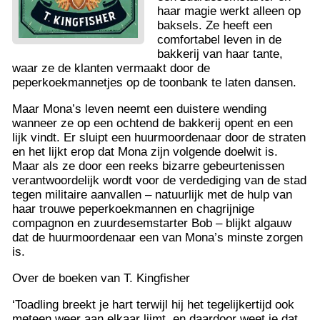
haar magie werkt alleen op
baksels. Ze heeft een
comfortabel leven in de
bakkerij van haar tante,
waar ze de klanten vermaakt door de
peperkoekmannetjes op de toonbank te laten dansen.
Maar Mona’s leven neemt een duistere wending
wanneer ze op een ochtend de bakkerij opent en een
lijk vindt. Er sluipt een huurmoordenaar door de straten
en het lijkt erop dat Mona zijn volgende doelwit is.
Maar als ze door een reeks bizarre gebeurtenissen
verantwoordelijk wordt voor de verdediging van de stad
tegen militaire aanvallen – natuurlijk met de hulp van
haar trouwe peperkoekmannen en chagrijnige
compagnon en zuurdesemstarter Bob – blijkt algauw
dat de huurmoordenaar een van Mona’s minste zorgen
is.
Over de boeken van T. Kingfisher
‘Toadling breekt je hart terwijl hij het tegelijkertijd ook
meteen weer aan elkaar lijmt, en daardoor weet je dat