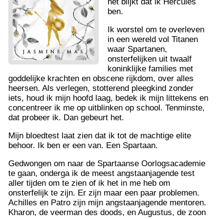
het blijkt dat ik Hercules
ben.
Ik worstel om te overleven
in een wereld vol Titanen
waar Spartanen,
onsterfelijken uit twaalf
koninklijke families met
goddelijke krachten en obscene rijkdom, over alles
heersen. Als verlegen, stotterend pleegkind zonder
iets, houd ik mijn hoofd laag, bedek ik mijn littekens en
concentreer ik me op uitblinken op school. Tenminste,
dat probeer ik. Dan gebeurt het.
Mijn bloedtest laat zien dat ik tot de machtige elite
behoor. Ik ben er een van. Een Spartaan.
Gedwongen om naar de Spartaanse Oorlogsacademie
te gaan, onderga ik de meest angstaanjagende test
aller tijden om te zien of ik het in me heb om
onsterfelijk te zijn. Er zijn maar een paar problemen.
Achilles en Patro zijn mijn angstaanjagende mentoren.
Kharon, de veerman des doods, en Augustus, de zoon