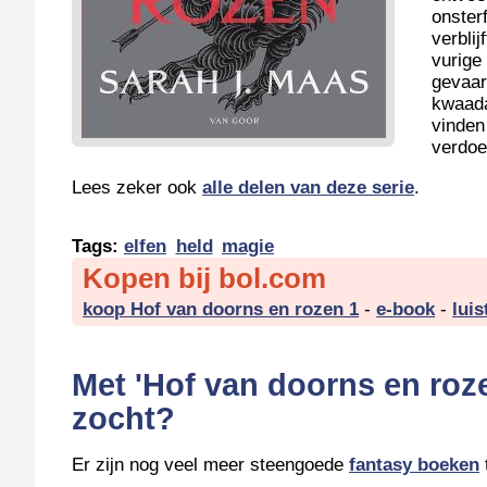
onster
verblij
vurige
gevaar
kwaada
vinden
verdoe
Lees zeker ook
alle delen van deze serie
.
Tags:
elfen
held
magie
Kopen bij bol.com
koop Hof van doorns en rozen 1
-
e-book
-
lui
Met 'Hof van doorns en roz
zocht?
Er zijn nog veel meer steengoede
fantasy boeken