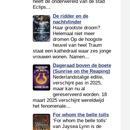
heeft de onderwereld van de stad
Eclips...
De ridder en de
nachtvlinder
Haar grootste droom?
Helemaal niet meer
dromen Op de hoogste
heuvel van heel Traum
staat een kathedraal waar zes jonge
vrouwen wonen. Namen...
Dageraad boven de boete
(Sunrise on the Reaping)
Nederlandstalige editie,
verschijnt pas in 2025,
maar kan nu al
gereserveerd worden. 18
maart 2025 verschijnt wereldwijd
het fenomenale...
For whom the belle tolls
‘For whom the belle tolls’
van Jaysea Lynn is de