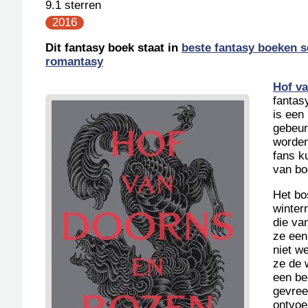
9.1 sterren
2016
Dit fantasy boek staat in
beste fantasy boeken s
romantasy
Hof v
fantas
is een
gebeur
worden
fans k
van bo
Het bo
winter
die va
ze een
niet w
ze de w
een be
gevree
ontvoe