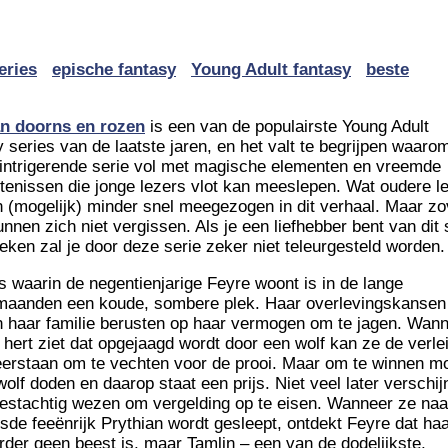
eries
epische fantasy
Young Adult fantasy
beste
an doorns en rozen
is een van de populairste Young Adult
y series van de laatste jaren, en het valt te begrijpen waaro
 intrigerende serie vol met magische elementen en vreemde
tenissen die jonge lezers vlot kan meeslepen. Wat oudere l
 (mogelijk) minder snel meegezogen in dit verhaal. Maar zo
unnen zich niet vergissen. Als je een liefhebber bent van dit 
eken zal je door deze serie zeker niet teleurgesteld worden
s waarin de negentienjarige Feyre woont is in de lange
maanden een koude, sombere plek. Haar overlevingskansen
n haar familie berusten op haar vermogen om te jagen. Wan
 hert ziet dat opgejaagd wordt door een wolf kan ze de verle
eerstaan om te vechten voor de prooi. Maar om te winnen m
olf doden en daarop staat een prijs. Niet veel later verschij
estachtig wezen om vergelding op te eisen. Wanneer ze naa
sde feeënrijk Prythian wordt gesleept, ontdekt Feyre dat ha
rder geen beest is, maar Tamlin – een van de dodelijkste,