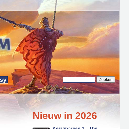
sy
Zoeken
Zoekveld
Nieuw in 2026
Aesymarese 1 - The