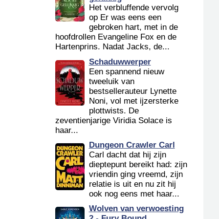
Het verbluffende vervolg
op Er was eens een
gebroken hart, met in de
hoofdrollen Evangeline Fox en de
Hartenprins. Nadat Jacks, de...
Schaduwwerper
Een spannend nieuw
tweeluik van
bestsellerauteur Lynette
Noni, vol met ijzersterke
plottwists. De
zeventienjarige Viridia Solace is
haar...
Dungeon Crawler Carl
Carl dacht dat hij zijn
dieptepunt bereikt had: zijn
vriendin ging vreemd, zijn
relatie is uit en nu zit hij
ook nog eens met haar...
Wolven van verwoesting
2 - Fury Bound