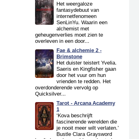
Het weergaloze
fantasydebuut van
internetfenomeen
SenLinYu. Waarin een
alchemist met
geheugenverlies moet zien te
overleven in een door...
Fae & alchemie 2 -
Brimstone
Het duister teistert Yvelia.
Saeris en Kingfisher gaan
door het vuur om hun
vrienden te redden. Het
overdonderende vervolg op
Quicksilver...
Tarot - Arcana Academy
1
‘Kova beschrijft
fascinerende werelden die
je nooit meer wilt verlaten.’
Bustle Clara Graysword