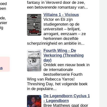
fantasy in Veroverd door de zee,
goed
een betoverende romantasy van...
 een
Villains 1 - Vicious
ude,
Victor en Eli zijn
nier
studiegenoten op de
ig
universiteit – briljant,
arrogant, eenzaam – ze
herkennen dezelfde
scherpzinnigheid en ambitie in...
Fourth Wing - De
Verkoring (Threshing
day)
Ontdek een nieuw boek in
as
de internationale
bestsellerserie Fourth
Wing van Rebecca Yarros!
Threshing Day, het volgende boek
in de populaire...
De Legendborn Cyclus 1
- Legendborn
Bree Matthews gaat door