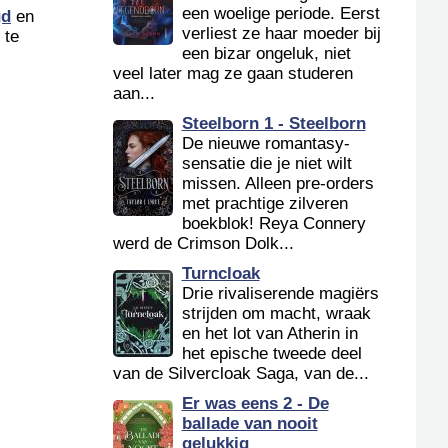
een woelige periode. Eerst
gd
en
verliest ze haar moeder bij
 te
een bizar ongeluk, niet
veel later mag ze gaan studeren
aan...
Steelborn 1 - Steelborn
De nieuwe romantasy-
sensatie die je niet wilt
missen. Alleen pre-orders
met prachtige zilveren
boekblok! Reya Connery
werd de Crimson Dolk...
Turncloak
Drie rivaliserende magiërs
strijden om macht, wraak
en het lot van Atherin in
het epische tweede deel
van de Silvercloak Saga, van de...
Er was eens 2 - De
ballade van nooit
gelukkig