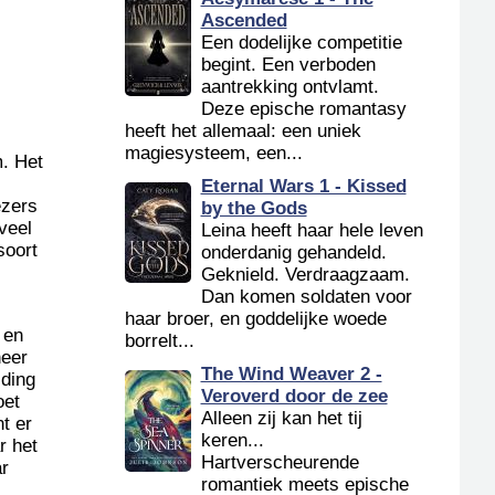
Ascended
Een dodelijke competitie
begint. Een verboden
aantrekking ontvlamt.
Deze epische romantasy
heeft het allemaal: een uniek
magiesysteem, een...
m. Het
Eternal Wars 1 - Kissed
ezers
by the Gods
veel
Leina heeft haar hele leven
soort
onderdanig gehandeld.
.
Geknield. Verdraagzaam.
Dan komen soldaten voor
haar broer, en goddelijke woede
 en
borrelt...
neer
The Wind Weaver 2 -
iding
Veroverd door de zee
oet
Alleen zij kan het tij
nt er
keren...
r het
Hartverscheurende
ar
romantiek meets epische