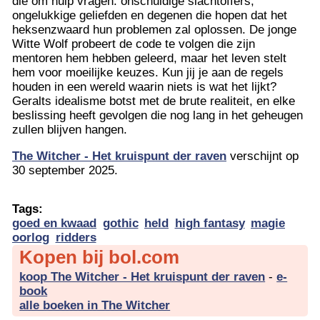
die om hulp vragen: onschuldige slachtoffers,
ongelukkige geliefden en degenen die hopen dat het
heksenzwaard hun problemen zal oplossen. De jonge
Witte Wolf probeert de code te volgen die zijn
mentoren hem hebben geleerd, maar het leven stelt
hem voor moeilijke keuzes. Kun jij je aan de regels
houden in een wereld waarin niets is wat het lijkt?
Geralts idealisme botst met de brute realiteit, en elke
beslissing heeft gevolgen die nog lang in het geheugen
zullen blijven hangen.
The Witcher - Het kruispunt der raven
verschijnt op
30 september 2025.
Tags:
goed en kwaad
gothic
held
high fantasy
magie
oorlog
ridders
Kopen bij bol.com
koop The Witcher - Het kruispunt der raven
-
e-
book
alle boeken in The Witcher