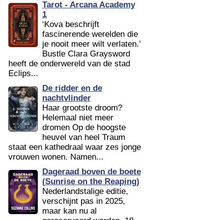
Tarot - Arcana Academy
1
‘Kova beschrijft
fascinerende werelden die
je nooit meer wilt verlaten.’
Bustle Clara Graysword
heeft de onderwereld van de stad
Eclips...
De ridder en de
nachtvlinder
Haar grootste droom?
Helemaal niet meer
dromen Op de hoogste
heuvel van heel Traum
staat een kathedraal waar zes jonge
vrouwen wonen. Namen...
Dageraad boven de boete
(Sunrise on the Reaping)
Nederlandstalige editie,
verschijnt pas in 2025,
maar kan nu al