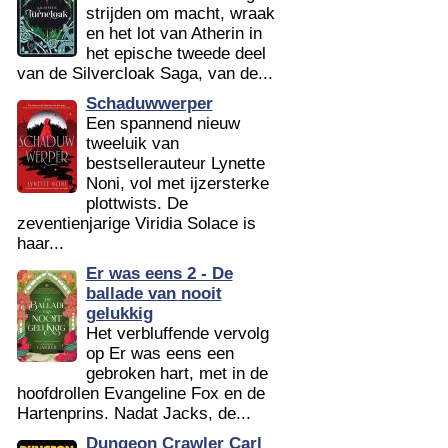
strijden om macht, wraak
en het lot van Atherin in
het epische tweede deel
van de Silvercloak Saga, van de...
Schaduwwerper
Een spannend nieuw
tweeluik van
bestsellerauteur Lynette
Noni, vol met ijzersterke
plottwists. De
zeventienjarige Viridia Solace is
haar...
Er was eens 2 - De
ballade van nooit
gelukkig
Het verbluffende vervolg
op Er was eens een
gebroken hart, met in de
hoofdrollen Evangeline Fox en de
Hartenprins. Nadat Jacks, de...
Dungeon Crawler Carl