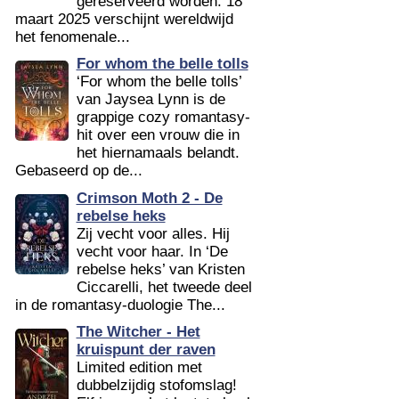
gereserveerd worden. 18
maart 2025 verschijnt wereldwijd
het fenomenale...
For whom the belle tolls
‘For whom the belle tolls’
van Jaysea Lynn is de
grappige cozy romantasy-
hit over een vrouw die in
het hiernamaals belandt.
Gebaseerd op de...
Crimson Moth 2 - De
rebelse heks
Zij vecht voor alles. Hij
vecht voor haar. In ‘De
rebelse heks’ van Kristen
Ciccarelli, het tweede deel
in de romantasy-duologie The...
The Witcher - Het
kruispunt der raven
Limited edition met
dubbelzijdig stofomslag!