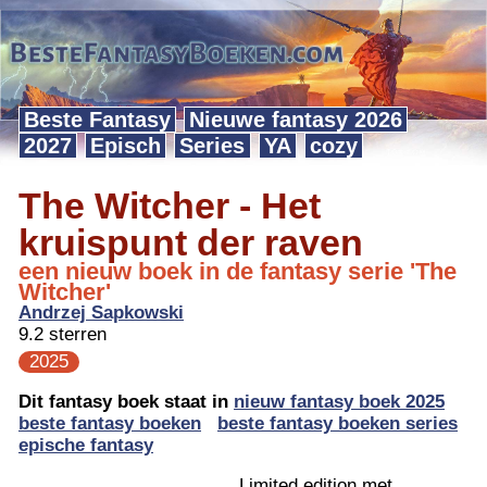
Beste Fantasy
Nieuwe fantasy 2026
2027
Episch
Series
YA
cozy
The Witcher - Het
kruispunt der raven
een nieuw boek in de fantasy serie 'The
Witcher'
Andrzej Sapkowski
9.2 sterren
2025
Dit fantasy boek staat in
nieuw fantasy boek 2025
beste fantasy boeken
beste fantasy boeken series
epische fantasy
Limited edition met