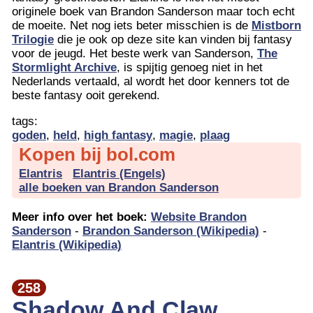
originele boek van Brandon Sanderson maar toch echt
de moeite. Net nog iets beter misschien is de
Mistborn
Trilogie
die je ook op deze site kan vinden bij fantasy
voor de jeugd. Het beste werk van Sanderson,
The
Stormlight Archive
, is spijtig genoeg niet in het
Nederlands vertaald, al wordt het door kenners tot de
beste fantasy ooit gerekend.
tags:
goden
,
held
,
high fantasy
,
magie
,
plaag
Kopen bij bol.com
Elantris
Elantris (Engels)
alle boeken van Brandon Sanderson
Meer info over het boek:
Website Brandon
Sanderson
-
Brandon Sanderson (Wikipedia)
-
Elantris (Wikipedia)
258
Shadow And Claw