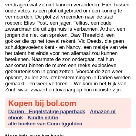
verdragen wat ze niet kunnen veranderen. Hier, tussen
oude vetes, is een plot uitgebroed om een ​​koning te
vermoorden. De plot zal vreemden naar de stad
roepen: Elias Post, een jager, Tellius, een oude
zwaardman die uit zijn huis is verbannen, Arthur, een
jongen die niet kan spreken, Daw Threefold, een
gokker die op het toeval rekent, Vic Deeds, die geen
schuldgevoelens kent - en Nancy, een meisje van wie
het talent het einde voor hen allemaal zou kunnen
betekenen. Naarmate de zon ondergaat, zal hun
aankomst binnen de muren een reeks explosieve
gebeurtenissen in gang zetten. Voordat de zon weer
opkomt, zullen zes lotsbestemmingen in Darien worden
gemaakt - en weer verloren. - Welkom in het Rijk van
Zout, waar zwaard en tovenarij op hun mooiste zijn.
Kopen bij bol.com
Darien - Engelstalige paperback
-
Amazon.nl
ebook
-
Kindle editie
alle boeken van Conn Iggulden