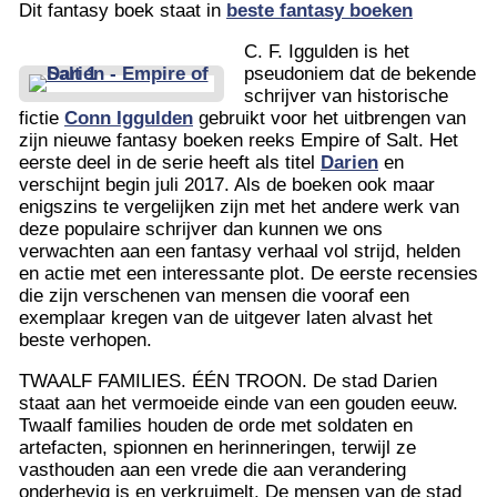
Dit fantasy boek staat in
beste fantasy boeken
C. F. Iggulden is het
pseudoniem dat de bekende
schrijver van historische
fictie
Conn Iggulden
gebruikt voor het uitbrengen van
zijn nieuwe fantasy boeken reeks Empire of Salt. Het
eerste deel in de serie heeft als titel
Darien
en
verschijnt begin juli 2017. Als de boeken ook maar
enigszins te vergelijken zijn met het andere werk van
deze populaire schrijver dan kunnen we ons
verwachten aan een fantasy verhaal vol strijd, helden
en actie met een interessante plot. De eerste recensies
die zijn verschenen van mensen die vooraf een
exemplaar kregen van de uitgever laten alvast het
beste verhopen.
TWAALF FAMILIES. ÉÉN TROON. De stad Darien
staat aan het vermoeide einde van een gouden eeuw.
Twaalf families houden de orde met soldaten en
artefacten, spionnen en herinneringen, terwijl ze
vasthouden aan een vrede die aan verandering
onderhevig is en verkruimelt. De mensen van de stad