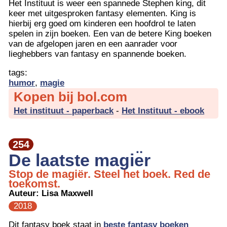
Het Instituut is weer een spannede Stephen king, dit
keer met uitgesproken fantasy elementen. King is
hierbij erg goed om kinderen een hoofdrol te laten
spelen in zijn boeken. Een van de betere King boeken
van de afgelopen jaren en een aanrader voor
lieghebbers van fantasy en spannende boeken.
tags:
humor
,
magie
Kopen bij bol.com
Het instituut - paperback
-
Het Instituut - ebook
254
De laatste magie͏̈r
Stop de magiër. Steel het boek. Red de
toekomst.
Auteur:
Lisa Maxwell
2018
Dit fantasy boek staat in
beste fantasy boeken