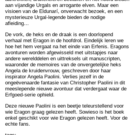
aan vijandige Urgals en arrogante elven. Maar een
visioen van de Eldunarí, onverwacht bezoek, en een
mysterieuze Urgal-legende bieden de nodige
afleiding…
De vork, de heks en de draak is een doorlopend
verhaal met Eragon in de hoofdrol. Eindelijk leren we
hoe het hem vergaat na het einde van Erfenis. Eragons
avonturen worden afgewisseld met uitstapjes naar
andere werelddelen en uittreksels uit manuscripten,
waaronder de memoires van de onvergetelijke heks
Angela de kruidenvrouw, geschreven door haar
inspirator Angela Paolini. Verlies jezelf in de
ongeëvenaarde fantasie van Christopher Paolini in dit
meeslepende nieuwe avontuur dat verdergaat waar de
Erfgoed-serie ophield.
Deze nieuwe Paolini is een beetje teleurstellend voor
wie Eragon graag gelezen heeft. Sowieso is het boek
enkel geschikt voor wie Eragon gelezen heeft. Voor de
echte fans.