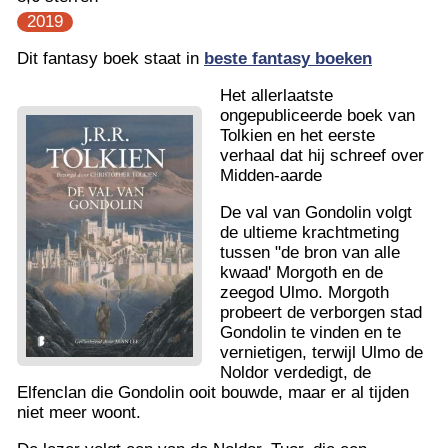
2019
Dit fantasy boek staat in
beste fantasy boeken
Het allerlaatste
ongepubliceerde boek van
Tolkien en het eerste
verhaal dat hij schreef over
Midden-aarde
De val van Gondolin volgt
de ultieme krachtmeting
tussen "de bron van alle
kwaad' Morgoth en de
zeegod Ulmo. Morgoth
probeert de verborgen stad
Gondolin te vinden en te
vernietigen, terwijl Ulmo de
Noldor verdedigt, de
Elfenclan die Gondolin ooit bouwde, maar er al tijden
niet meer woont.