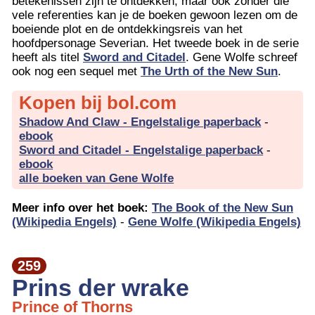
betekenissen zijn te ontdekken, maar ook zonder die
vele referenties kan je de boeken gewoon lezen om de
boeiende plot en de ontdekkingsreis van het
hoofdpersonage Severian. Het tweede boek in de serie
heeft als titel
Sword and Citadel
. Gene Wolfe schreef
ook nog een sequel met
The Urth of the New Sun
.
Kopen bij bol.com
Shadow And Claw - Engelstalige paperback
-
ebook
Sword and Citadel - Engelstalige paperback
-
ebook
alle boeken van Gene Wolfe
Meer info over het boek:
The Book of the New Sun
(Wikipedia Engels)
-
Gene Wolfe (Wikipedia Engels)
259
Prins der wrake
Prince of Thorns