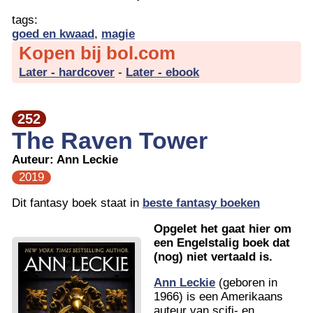
tags:
goed en kwaad
,
magie
Kopen bij bol.com
Later - hardcover
-
Later - ebook
252
The Raven Tower
Auteur:
Ann Leckie
2019
Dit fantasy boek staat in
beste fantasy boeken
Opgelet het gaat hier om
een Engelstalig boek dat
(nog) niet vertaald is.
Ann Leckie
(geboren in
1966) is een Amerikaans
auteur van scifi- en