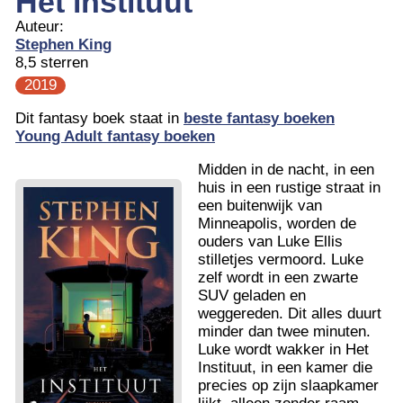
Het instituut
Auteur:
Stephen King
8,5 sterren
2019
Dit fantasy boek staat in
beste fantasy boeken
Young Adult fantasy boeken
Midden in de nacht, in een
huis in een rustige straat in
een buitenwijk van
Minneapolis, worden de
ouders van Luke Ellis
stilletjes vermoord. Luke
zelf wordt in een zwarte
SUV geladen en
weggereden. Dit alles duurt
minder dan twee minuten.
Luke wordt wakker in Het
Instituut, in een kamer die
precies op zijn slaapkamer