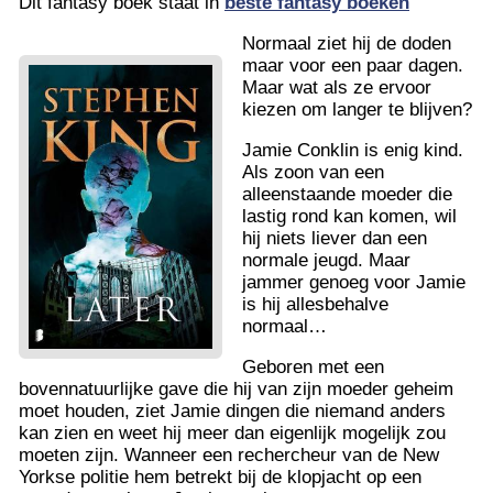
Dit fantasy boek staat in
beste fantasy boeken
Normaal ziet hij de doden
maar voor een paar dagen.
Maar wat als ze ervoor
kiezen om langer te blijven?
Jamie Conklin is enig kind.
Als zoon van een
alleenstaande moeder die
lastig rond kan komen, wil
hij niets liever dan een
normale jeugd. Maar
jammer genoeg voor Jamie
is hij allesbehalve
normaal…
Geboren met een
bovennatuurlijke gave die hij van zijn moeder geheim
moet houden, ziet Jamie dingen die niemand anders
kan zien en weet hij meer dan eigenlijk mogelijk zou
moeten zijn. Wanneer een rechercheur van de New
Yorkse politie hem betrekt bij de klopjacht op een