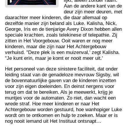
lijkt, alleen zonder raam.
Aan de andere kant van de
deur zijn meer deuren, met
daarachter meer kinderen, die daar allemaal op
dezelfde manier zijn beland als Luke. Kalisha, Nick,
George, Iris en de tienjarige Avery Dixon hebben allen
speciale krachten, zoals telekinese of telepathie. Zij
zitten in Het Voorgebouw. Ooit waren er nog meer
kinderen, maar die zijn naar Het Achtergebouw
verhuisd. "Deze plek is een muizenval,' zegt Kalisha.
"Je kunt erin, maar je komt er nooit meer uit.'
Het personeel van deze sinistere faciliteit, dat onder
leiding staat van de genadeloze mevrouw Sigsby, wil
de bovennatuurlijke gaven van de kinderen inzetten
voor zijn eigen doeleinden. En deinst nergens voor
terug om dat te bereiken. Als je meewerkt, krijg je
muntjes voor de automaten. Zo niet, dan wacht een
wrede straf. Hoe meer kinderen er naar Het
Achtergebouw worden gestuurd, hoe wanhopiger Luke
wordt om te ontkomen en hulp te zoeken. Maar er is
nog nooit iemand uit Het Instituut ontsnapt…