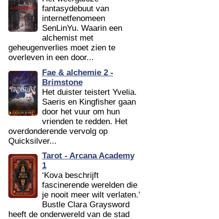
fantasydebuut van
internetfenomeen
SenLinYu. Waarin een
alchemist met
geheugenverlies moet zien te
overleven in een door...
Fae & alchemie 2 -
Brimstone
Het duister teistert Yvelia.
Saeris en Kingfisher gaan
door het vuur om hun
vrienden te redden. Het
overdonderende vervolg op
Quicksilver...
Tarot - Arcana Academy
1
‘Kova beschrijft
fascinerende werelden die
je nooit meer wilt verlaten.’
Bustle Clara Graysword
heeft de onderwereld van de stad