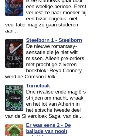
Bree Matthews gaat door
een woelige periode. Eerst
verliest ze haar moeder bij
een bizar ongeluk, niet
veel later mag ze gaan studeren
aan...
Steelborn 1 - Steelborn
De nieuwe romantasy-
sensatie die je niet wilt
missen. Alleen pre-orders
met prachtige zilveren
boekblok! Reya Connery
werd de Crimson Dolk...
Turncloak
Drie rivaliserende magiërs
strijden om macht, wraak
en het lot van Atherin in
het epische tweede deel
van de Silvercloak Saga, van de...
Er was eens 2 - De
ballade van nooit