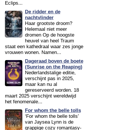
Eclips...
De ridder en de
nachtvlinder
Haar grootste droom?
Helemaal niet meer
dromen Op de hoogste
heuvel van heel Traum
staat een kathedraal waar zes jonge
vrouwen wonen. Namen...
Dageraad boven de boete
(Sunrise on the Reaping)
Nederlandstalige editie,
verschijnt pas in 2025,
maar kan nu al
gereserveerd worden. 18
maart 2025 verschijnt wereldwijd
het fenomenale...
For whom the belle tolls
‘For whom the belle tolls’
van Jaysea Lynn is de
grappige cozy romantasy-