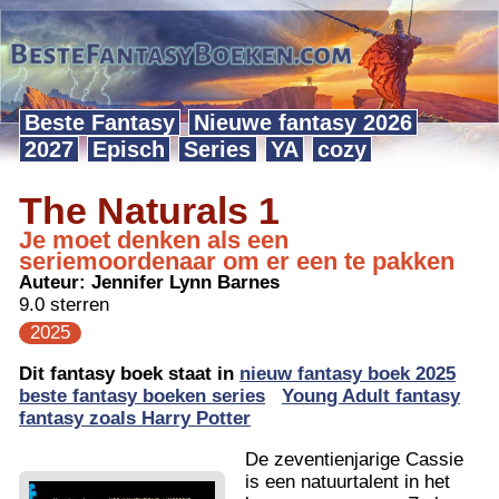
Beste Fantasy
Nieuwe fantasy 2026
2027
Episch
Series
YA
cozy
The Naturals 1
Je moet denken als een
seriemoordenaar om er een te pakken
Auteur:
Jennifer Lynn Barnes
9.0 sterren
2025
Dit fantasy boek staat in
nieuw fantasy boek 2025
beste fantasy boeken series
Young Adult fantasy
fantasy zoals Harry Potter
De zeventienjarige Cassie
is een natuurtalent in het