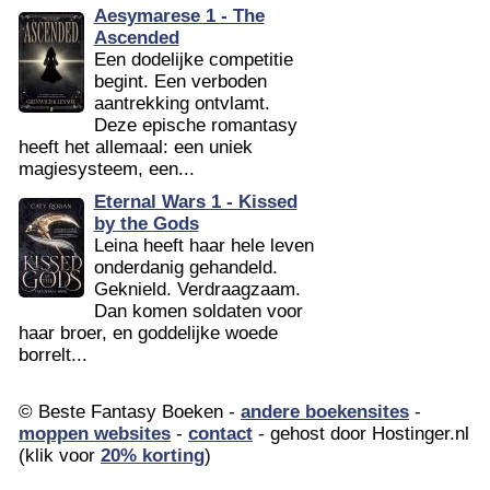
Aesymarese 1 - The
Ascended
Een dodelijke competitie
begint. Een verboden
aantrekking ontvlamt.
Deze epische romantasy
heeft het allemaal: een uniek
magiesysteem, een...
Eternal Wars 1 - Kissed
by the Gods
Leina heeft haar hele leven
onderdanig gehandeld.
Geknield. Verdraagzaam.
Dan komen soldaten voor
haar broer, en goddelijke woede
borrelt...
© Beste Fantasy Boeken -
andere boekensites
-
moppen websites
-
contact
- gehost door Hostinger.nl
(klik voor
20% korting
)