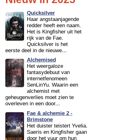
Quicksilver
Haar angstaanjagende
redder heeft een naam.
Het is Kingfisher uit het
rijk van de Fae.
Quicksilver is het
eerste deel in de nieuwe...
Alchemised
Het weergaloze
fantasydebuut van
internetfenomeen
SenLinYu. Waarin een
alchemist met
geheugenverlies moet zien te
overleven in een door...
Fae & alchemie 2 -
Brimstone
Het duister teistert Yvelia.
Saeris en Kingfisher gaan
door het vuur om hun