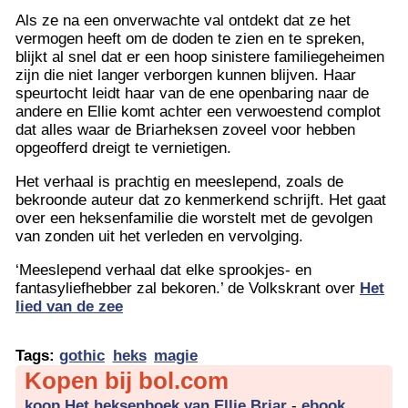
Als ze na een onverwachte val ontdekt dat ze het
vermogen heeft om de doden te zien en te spreken,
blijkt al snel dat er een hoop sinistere familiegeheimen
zijn die niet langer verborgen kunnen blijven. Haar
speurtocht leidt haar van de ene openbaring naar de
andere en Ellie komt achter een verwoestend complot
dat alles waar de Briarheksen zoveel voor hebben
opgeofferd dreigt te vernietigen.
Het verhaal is prachtig en meeslepend, zoals de
bekroonde auteur dat zo kenmerkend schrijft. Het gaat
over een heksenfamilie die worstelt met de gevolgen
van zonden uit het verleden en vervolging.
‘Meeslepend verhaal dat elke sprookjes- en
fantasyliefhebber zal bekoren.’ de Volkskrant over
Het
lied van de zee
Tags:
gothic
heks
magie
Kopen bij bol.com
koop Het heksenboek van Ellie Briar
-
ebook