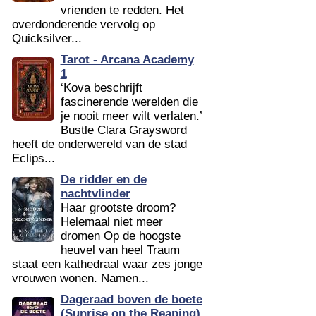
vrienden te redden. Het
overdonderende vervolg op
Quicksilver...
Tarot - Arcana Academy
1
‘Kova beschrijft
fascinerende werelden die
je nooit meer wilt verlaten.’
Bustle Clara Graysword
heeft de onderwereld van de stad
Eclips...
De ridder en de
nachtvlinder
Haar grootste droom?
Helemaal niet meer
dromen Op de hoogste
heuvel van heel Traum
staat een kathedraal waar zes jonge
vrouwen wonen. Namen...
Dageraad boven de boete
(Sunrise on the Reaping)