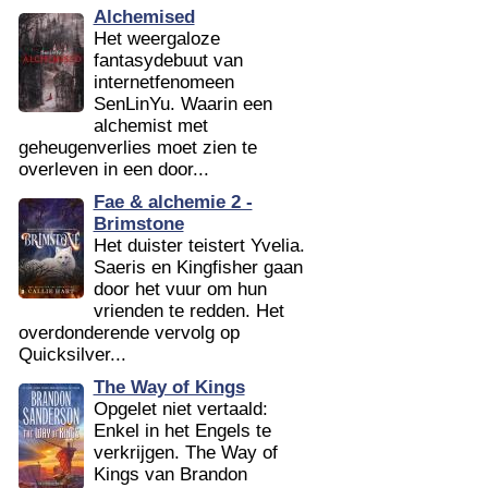
Alchemised
Het weergaloze
fantasydebuut van
internetfenomeen
SenLinYu. Waarin een
alchemist met
geheugenverlies moet zien te
overleven in een door...
Fae & alchemie 2 -
Brimstone
Het duister teistert Yvelia.
Saeris en Kingfisher gaan
door het vuur om hun
vrienden te redden. Het
overdonderende vervolg op
Quicksilver...
The Way of Kings
Opgelet niet vertaald:
Enkel in het Engels te
verkrijgen. The Way of
Kings van Brandon