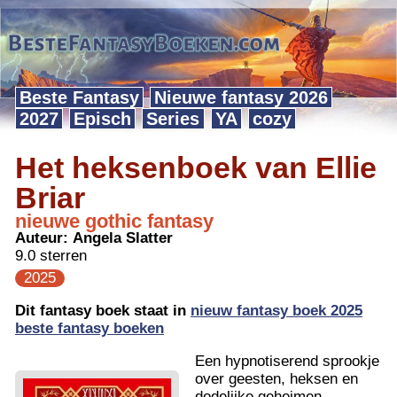
Beste Fantasy
Nieuwe fantasy 2026
2027
Episch
Series
YA
cozy
Het heksenboek van Ellie
Briar
nieuwe gothic fantasy
Auteur:
Angela Slatter
9.0 sterren
2025
Dit fantasy boek staat in
nieuw fantasy boek 2025
beste fantasy boeken
Een hypnotiserend sprookje
over geesten, heksen en
dodelijke geheimen