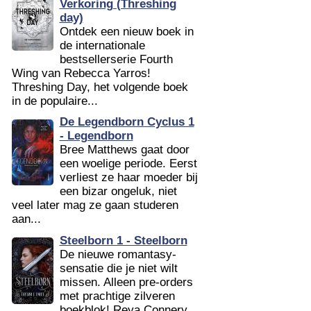
Verkoring (Threshing
day)
Ontdek een nieuw boek in
de internationale
bestsellerserie Fourth
Wing van Rebecca Yarros!
Threshing Day, het volgende boek
in de populaire...
De Legendborn Cyclus 1
- Legendborn
Bree Matthews gaat door
een woelige periode. Eerst
verliest ze haar moeder bij
een bizar ongeluk, niet
veel later mag ze gaan studeren
aan...
Steelborn 1 - Steelborn
De nieuwe romantasy-
sensatie die je niet wilt
missen. Alleen pre-orders
met prachtige zilveren
boekblok! Reya Connery