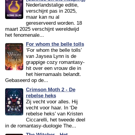
Nederlandstalige editie,
verschijnt pas in 2025,
maar kan nu al
gereserveerd worden. 18
maart 2025 verschijnt wereldwijd
het fenomenale...
For whom the belle tolls
‘For whom the belle tolls’
van Jaysea Lynn is de
grappige cozy romantasy-
hit over een vrouw die in
het hiernamaals belandt.
Gebaseerd op de...
Crimson Moth 2 - De
rebelse heks
Zij vecht voor alles. Hij
vecht voor haar. In ‘De
rebelse heks’ van Kristen
Ciccarelli, het tweede deel
in de romantasy-duologie The...
The Witcher - Het