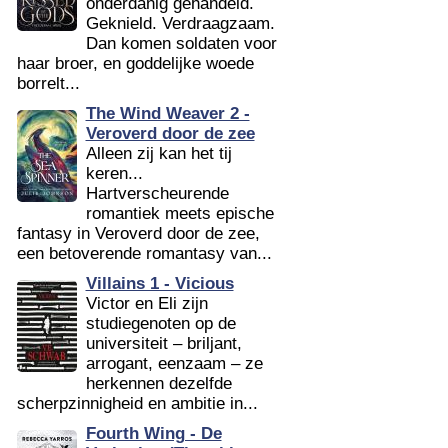
onderdanig gehandeld.
Geknield. Verdraagzaam.
Dan komen soldaten voor
haar broer, en goddelijke woede
borrelt...
The Wind Weaver 2 -
Veroverd door de zee
Alleen zij kan het tij
keren...
Hartverscheurende
romantiek meets epische
fantasy in Veroverd door de zee,
een betoverende romantasy van...
Villains 1 - Vicious
Victor en Eli zijn
studiegenoten op de
universiteit – briljant,
arrogant, eenzaam – ze
herkennen dezelfde
scherpzinnigheid en ambitie in...
Fourth Wing - De