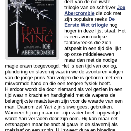
deel van de nieuwste
trilogie van de schrijver
Joe
Abercrombie
die ook met
zijn populaire reeks
De
Eerste Wet trilogie
nog
hoger in deze lijst staat. Het
is een avontuurlijke
fantasyreeks die zich
afspeelt in een tijd die lijkt
op onze middeleeuwen
maar dan met de nodige
magie eraan toegevoegd. Het is een tijd van oorlog,
plundering en slavernij waarin we de avonturen volgen
van de jonge prins Yari volgen die is geboren met een
misvormde hand en die een tengere fysiek heeft.
Hierdoor wordt die door niemand als vol gezien in een
tijd waarin kracht en handigheid met de wapens de
belangrijkste maatstaven zijn voor de waarde van een
man. Daarom zal Yari zijn sluwe geest gebruiken.
Wanneer hij nog maar net zijn vader heeft opgevolgd
wordt Yari verraden door zijn oom. Hij kan maar net
ontsnappen maar belandt al gauw in de slavernij als
roeislaaf op een schip. Hij zweert dure en bloedige