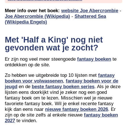
Meer info over het boek:
website Joe Abercrombie
-
Joe Abercrombie (Wikipedia)
-
Shattered Sea
(Wikipedia Engels)
Met 'Half a King' nog niet
gevonden wat je zocht?
Er zijn nog veel meer steengoede
fantasy boeken
te
ontdekken op de site.
Zo hebben we uitgebreide top 10 lijsten met
fantasy
boeken voor volwassenen
,
fantasy boeken voor de
jeugd
en de
beste fantasy boeken series
. Als je deze
lijsten eens doorkijkt vind je zeker nog een goed
fantasy boek om te lezen. Misschien wel je nieuwe
favoriete fantasy boek. Wil je enkel recente fantasy
kijk dan eens naar
nieuwe fantasy boeken 2026
. Er
zijn op de site zelfs al enkele nieuwe
fantasy boeken
2027
te vinden.