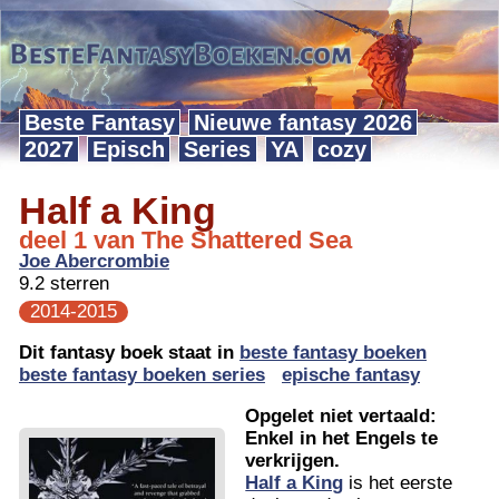
Beste Fantasy
Nieuwe fantasy 2026
2027
Episch
Series
YA
cozy
Half a King
deel 1 van The Shattered Sea
Joe Abercrombie
9.2 sterren
2014-2015
Dit fantasy boek staat in
beste fantasy boeken
beste fantasy boeken series
epische fantasy
Opgelet niet vertaald:
Enkel in het Engels te
verkrijgen.
Half a King
is het eerste