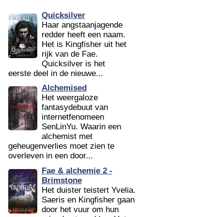
Quicksilver
Haar angstaanjagende
redder heeft een naam.
Het is Kingfisher uit het
rijk van de Fae.
Quicksilver is het
eerste deel in de nieuwe...
Alchemised
Het weergaloze
fantasydebuut van
internetfenomeen
SenLinYu. Waarin een
alchemist met
geheugenverlies moet zien te
overleven in een door...
Fae & alchemie 2 -
Brimstone
Het duister teistert Yvelia.
Saeris en Kingfisher gaan
door het vuur om hun