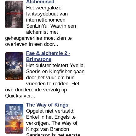
Alchemised
Het weergaloze
fantasydebuut van
internetfenomeen
SenLinYu. Waarin een
alchemist met
geheugenverlies moet zien te
overleven in een door...
Fae & alchemie 2 -
Brimstone
Het duister teistert Yvelia.
Saeris en Kingfisher gaan
door het vuur om hun
vrienden te redden. Het
overdonderende vervolg op
Quicksilver...
The Way of Kings
Opgelet niet vertaald:
Enkel in het Engels te
verkrijgen. The Way of
Kings van Brandon
Sanderson is het eerste