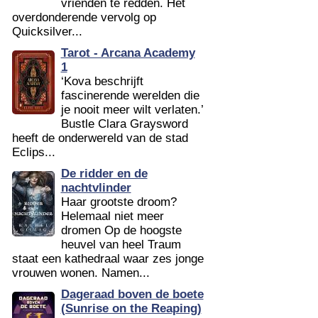
vrienden te redden. Het
overdonderende vervolg op
Quicksilver...
Tarot - Arcana Academy
1
‘Kova beschrijft
fascinerende werelden die
je nooit meer wilt verlaten.’
Bustle Clara Graysword
heeft de onderwereld van de stad
Eclips...
De ridder en de
nachtvlinder
Haar grootste droom?
Helemaal niet meer
dromen Op de hoogste
heuvel van heel Traum
staat een kathedraal waar zes jonge
vrouwen wonen. Namen...
Dageraad boven de boete
(Sunrise on the Reaping)