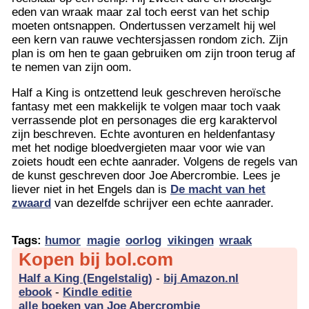
eden van wraak maar zal toch eerst van het schip
moeten ontsnappen. Ondertussen verzamelt hij wel
een kern van rauwe vechtersjassen rondom zich. Zijn
plan is om hen te gaan gebruiken om zijn troon terug af
te nemen van zijn oom.
Half a King is ontzettend leuk geschreven heroïsche
fantasy met een makkelijk te volgen maar toch vaak
verrassende plot en personages die erg karaktervol
zijn beschreven. Echte avonturen en heldenfantasy
met het nodige bloedvergieten maar voor wie van
zoiets houdt een echte aanrader. Volgens de regels van
de kunst geschreven door Joe Abercrombie. Lees je
liever niet in het Engels dan is
De macht van het
zwaard
van dezelfde schrijver een echte aanrader.
Tags:
humor
magie
oorlog
vikingen
wraak
Kopen bij bol.com
Half a King (Engelstalig)
-
bij Amazon.nl
ebook
-
Kindle editie
alle boeken van Joe Abercrombie