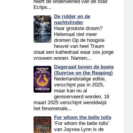
heeft de onderwereld van de stad
Eclips...
De ridder en de
nachtvlinder
Haar grootste droom?
Helemaal niet meer
dromen Op de hoogste
heuvel van heel Traum
staat een kathedraal waar zes jonge
vrouwen wonen. Namen...
Dageraad boven de boete
(Sunrise on the Reaping)
Nederlandstalige editie,
verschijnt pas in 2025,
maar kan nu al
gereserveerd worden. 18
maart 2025 verschijnt wereldwijd
het fenomenale...
For whom the belle tolls
‘For whom the belle tolls’
van Jaysea Lynn is de