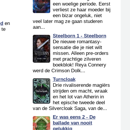
een woelige periode. Eerst
verliest ze haar moeder bij
een bizar ongeluk, niet
veel later mag ze gaan studeren
gd
en
aan...
 te
Steelborn 1 - Steelborn
De nieuwe romantasy-
sensatie die je niet wilt
missen. Alleen pre-orders
met prachtige zilveren
boekblok! Reya Connery
werd de Crimson Dolk...
Turncloak
Drie rivaliserende magiërs
strijden om macht, wraak
en het lot van Atherin in
het epische tweede deel
van de Silvercloak Saga, van de...
Er was eens 2 - De
ballade van nooit
gelukkig