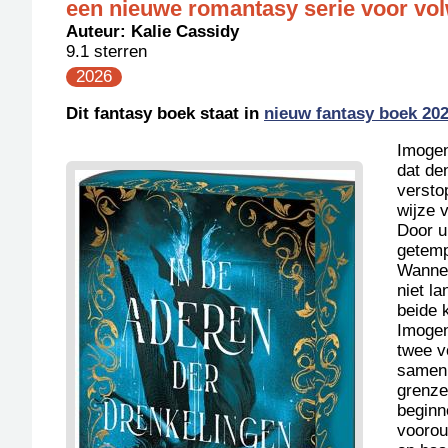
een nieuwe romantasy serie voor vo
Auteur:
Kalie Cassidy
9.1 sterren
2026
Dit fantasy boek staat in
nieuw fantasy boek 20
Imogen
dat de
versto
wijze 
Door u
getemp
Wannee
niet l
beide 
Imogen
twee v
samen 
grenze
beginn
voorou