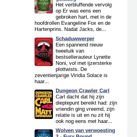
Het verbluffende vervolg
op Er was eens een
gebroken hart, met in de
hoofdrollen Evangeline Fox en de
Hartenprins. Nadat Jacks, de...
Schaduwwerper
Een spannend nieuw
tweeluik van
bestsellerauteur Lynette
Noni, vol met ijzersterke
plottwists. De
zeventienjarige Viridia Solace is
haar...
Dungeon Crawler Carl
Carl dacht dat hij zijn
dieptepunt bereikt had: zijn
vriendin ging vreemd, zijn
relatie is uit en nu zit hij
ook nog eens met haar...
Wolven van verwoesting
2 - Fury Bound