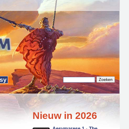
sy
Zoeken
Zoekveld
Nieuw in 2026
Aesymarese 1 - The