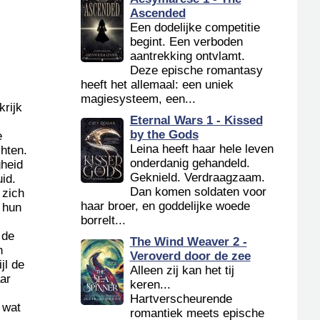
Ascended
Een dodelijke competitie
begint. Een verboden
aantrekking ontvlamt.
Deze epische romantasy
heeft het allemaal: een uniek
magiesysteem, een...
rijk
Eternal Wars 1 - Kissed
by the Gods
e
Leina heeft haar hele leven
chten.
onderdanig gehandeld.
gheid
Geknield. Verdraagzaam.
id.
Dan komen soldaten voor
 zich
haar broer, en goddelijke woede
e hun
borrelt...
 de
The Wind Weaver 2 -
n
Veroverd door de zee
jl de
Alleen zij kan het tij
ar
keren...
Hartverscheurende
 wat
romantiek meets epische