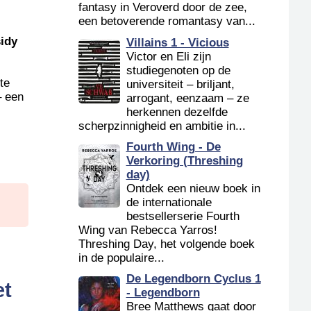
fantasy in Veroverd door de zee,
een betoverende romantasy van...
sidy
Villains 1 - Vicious
Victor en Eli zijn
studiegenoten op de
te
universiteit – briljant,
– een
arrogant, eenzaam – ze
herkennen dezelfde
scherpzinnigheid en ambitie in...
Fourth Wing - De
Verkoring (Threshing
day)
Ontdek een nieuw boek in
de internationale
bestsellerserie Fourth
Wing van Rebecca Yarros!
Threshing Day, het volgende boek
in de populaire...
De Legendborn Cyclus 1
et
- Legendborn
Bree Matthews gaat door