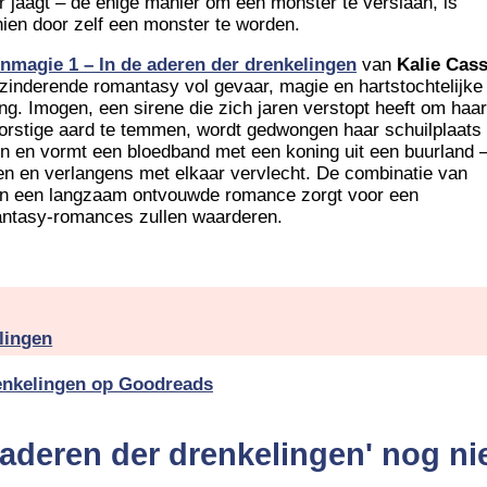
r jaagt – de enige manier om een monster te verslaan, is
ien door zelf een monster te worden.
nmagie 1 – In de aderen der drenkelingen
van
Kalie Cas
 zinderende romantasy vol gevaar, magie en hartstochtelijke
ng. Imogen, een sirene die zich jaren verstopt heeft om haar
orstige aard te temmen, wordt gedwongen haar schuilplaats 
en en vormt een bloedband met een koning uit een buurland 
en en verlangens met elkaar vervlecht. De combinatie van
 en een langzaam ontvouwde romance zorgt voor een
fantasy-romances zullen waarderen.
lingen
renkelingen op Goodreads
 aderen der drenkelingen' nog ni