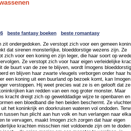
lwassenen
26
beste fantasy boeken
beste romantasy
 zit ondergedoken. Ze verstopt zich voor een gemeen konink
nkt dat sirenen monsterlijke, bloeddorstige wezens zijn. Ze
pt zich voor een koning en zijn leger, die haar soort op wred
vervolgen. Ze verstopt zich voor haar eigen verleidelijke kra
it de buurt van de zee te blijven, wordt Imogens bloeddorsti
erd en blijven haar zwarte vleugels verborgen onder haar hu
r een koning uit een buurland op bezoek komt, kan Imogen
anger verstoppen. Hij weet precies wat ze is en gelooft dat z
koninkrijken kan redden van een nog groter monster. Maar
s kracht dreigt zich op gewelddadige wijze te openbaren en
ormen een bloedband die hen beiden beschermt. Ze vluchte
uit het koninkrijk en doorkruisen wateren vol ondoden. Terwi
n tussen hun plicht aan hun volk en hun verlangen naar elka
en te vervagen, maakt Imogen zich zorgen dat haar eigen
derlijke krachten misschien niet voldoende zijn om te doden