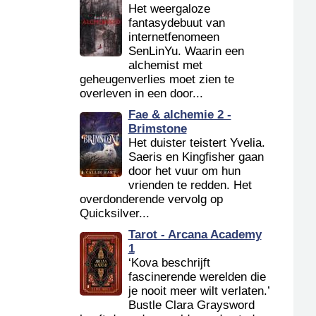
Het weergaloze
fantasydebuut van
internetfenomeen
SenLinYu. Waarin een
alchemist met
geheugenverlies moet zien te
overleven in een door...
Fae & alchemie 2 -
Brimstone
Het duister teistert Yvelia.
Saeris en Kingfisher gaan
door het vuur om hun
vrienden te redden. Het
overdonderende vervolg op
Quicksilver...
Tarot - Arcana Academy
1
‘Kova beschrijft
fascinerende werelden die
je nooit meer wilt verlaten.’
Bustle Clara Graysword