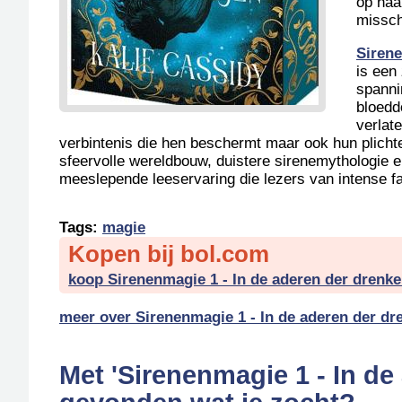
op haa
missch
Sirene
is een
spanni
bloedd
verlat
verbintenis die hen beschermt maar ook hun plicht
sfeervolle wereldbouw, duistere sirenemythologie
meeslepende leeservaring die lezers van intense 
Tags:
magie
Kopen bij bol.com
koop Sirenenmagie 1 - In de aderen der drenke
meer over Sirenenmagie 1 - In de aderen der d
Met 'Sirenenmagie 1 - In de