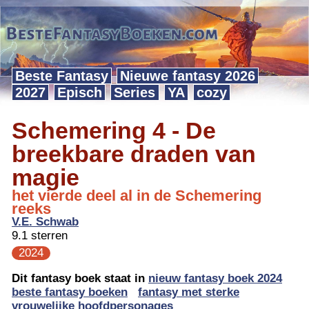
Beste Fantasy
Nieuwe fantasy 2026
2027
Episch
Series
YA
cozy
Schemering 4 - De
breekbare draden van
magie
het vierde deel al in de Schemering
reeks
V.E. Schwab
9.1 sterren
2024
Dit fantasy boek staat in
nieuw fantasy boek 2024
beste fantasy boeken
fantasy met sterke
vrouwelijke hoofdpersonages