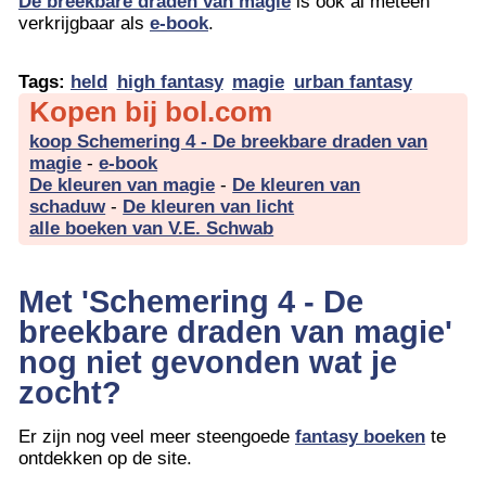
De breekbare draden van magie
is ook al meteen
verkrijgbaar als
e-book
.
Tags:
held
high fantasy
magie
urban fantasy
Kopen bij bol.com
koop Schemering 4 - De breekbare draden van
magie
-
e-book
De kleuren van magie
-
De kleuren van
schaduw
-
De kleuren van licht
alle boeken van V.E. Schwab
Met 'Schemering 4 - De
breekbare draden van magie'
nog niet gevonden wat je
zocht?
Er zijn nog veel meer steengoede
fantasy boeken
te
ontdekken op de site.