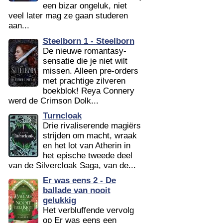
een bizar ongeluk, niet
veel later mag ze gaan studeren
aan...
Steelborn 1 - Steelborn
De nieuwe romantasy-
sensatie die je niet wilt
missen. Alleen pre-orders
met prachtige zilveren
boekblok! Reya Connery
werd de Crimson Dolk...
Turncloak
Drie rivaliserende magiërs
strijden om macht, wraak
en het lot van Atherin in
het epische tweede deel
van de Silvercloak Saga, van de...
Er was eens 2 - De
ballade van nooit
gelukkig
Het verbluffende vervolg
op Er was eens een