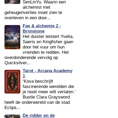
SenLinYu. Waarin een
alchemist met
geheugenverlies moet zien te
overleven in een door...
Fae & alchemie 2 -
Brimstone
Het duister teistert Yvelia.
Saeris en Kingfisher gaan
door het vuur om hun
vrienden te redden. Het
overdonderende vervolg op
Quicksilver...
Tarot - Arcana Academy
1
‘Kova beschrijft
fascinerende werelden die
je nooit meer wilt verlaten.’
Bustle Clara Graysword
heeft de onderwereld van de stad
Eclips...
De ridder en de