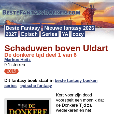
Beste Fantasy
Nieuwe fantasy 2026
2027
Episch
Series
YA
cozy
Schaduwen boven Uldart
De donkere tijd deel 1 van 6
Markus Heitz
9.1 sterren
2015
Dit fantasy boek staat in
beste fantasy boeken
series
epische fantasy
Kort voor zijn dood
voorspelt een monnik dat
de Donkere Tijd zal
wederkeren en het