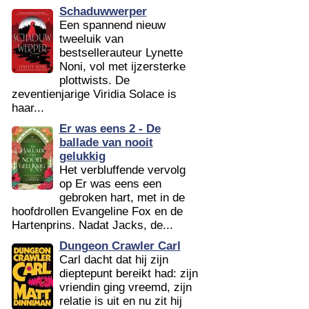
Schaduwwerper
Een spannend nieuw
tweeluik van
bestsellerauteur Lynette
Noni, vol met ijzersterke
plottwists. De
zeventienjarige Viridia Solace is
haar...
Er was eens 2 - De
ballade van nooit
gelukkig
Het verbluffende vervolg
op Er was eens een
gebroken hart, met in de
hoofdrollen Evangeline Fox en de
Hartenprins. Nadat Jacks, de...
Dungeon Crawler Carl
Carl dacht dat hij zijn
dieptepunt bereikt had: zijn
vriendin ging vreemd, zijn
relatie is uit en nu zit hij