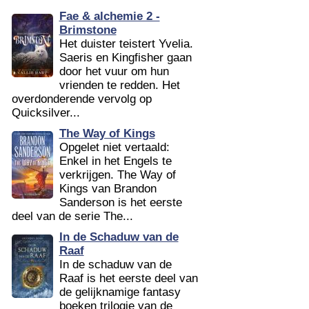
Fae & alchemie 2 -
Brimstone
Het duister teistert Yvelia.
Saeris en Kingfisher gaan
door het vuur om hun
vrienden te redden. Het
overdonderende vervolg op
Quicksilver...
The Way of Kings
Opgelet niet vertaald:
Enkel in het Engels te
verkrijgen. The Way of
Kings van Brandon
Sanderson is het eerste
deel van de serie The...
In de Schaduw van de
Raaf
In de schaduw van de
Raaf is het eerste deel van
de gelijknamige fantasy
boeken trilogie van de