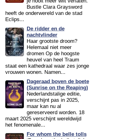
je nooit meer wilt verlaten.’
Bustle Clara Graysword
heeft de onderwereld van de stad
Eclips...
De ridder en de
nachtvlinder
Haar grootste droom?
Helemaal niet meer
dromen Op de hoogste
heuvel van heel Traum
staat een kathedraal waar zes jonge
vrouwen wonen. Namen...
Dageraad boven de boete
(Sunrise on the Reaping)
Nederlandstalige editie,
verschijnt pas in 2025,
maar kan nu al
gereserveerd worden. 18
maart 2025 verschijnt wereldwijd
het fenomenale...
For whom the belle tolls