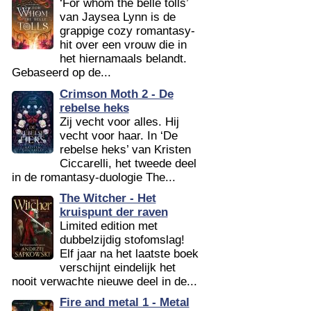
‘For whom the belle tolls’
van Jaysea Lynn is de
grappige cozy romantasy-
hit over een vrouw die in
het hiernamaals belandt.
Gebaseerd op de...
Crimson Moth 2 - De
rebelse heks
Zij vecht voor alles. Hij
vecht voor haar. In ‘De
rebelse heks’ van Kristen
Ciccarelli, het tweede deel
in de romantasy-duologie The...
The Witcher - Het
kruispunt der raven
Limited edition met
dubbelzijdig stofomslag!
Elf jaar na het laatste boek
verschijnt eindelijk het
nooit verwachte nieuwe deel in de...
Fire and metal 1 - Metal