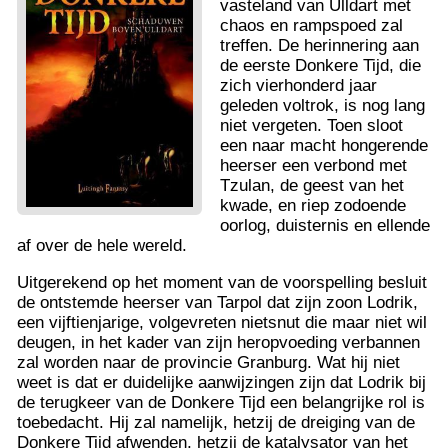
vasteland van Ulldart met
chaos en rampspoed zal
treffen. De herinnering aan
de eerste Donkere Tijd, die
zich vierhonderd jaar
geleden voltrok, is nog lang
niet vergeten. Toen sloot
een naar macht hongerende
heerser een verbond met
Tzulan, de geest van het
kwade, en riep zodoende
oorlog, duisternis en ellende
af over de hele wereld.
Uitgerekend op het moment van de voorspelling besluit
de ontstemde heerser van Tarpol dat zijn zoon Lodrik,
een vijftienjarige, volgevreten nietsnut die maar niet wil
deugen, in het kader van zijn heropvoeding verbannen
zal worden naar de provincie Granburg. Wat hij niet
weet is dat er duidelijke aanwijzingen zijn dat Lodrik bij
de terugkeer van de Donkere Tijd een belangrijke rol is
toebedacht. Hij zal namelijk, hetzij de dreiging van de
Donkere Tijd afwenden, hetzij de katalysator van het