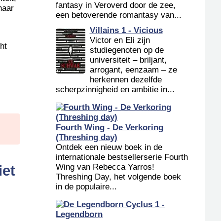
fantasy in Veroverd door de zee,
haar
een betoverende romantasy van...
Villains 1 - Vicious
Victor en Eli zijn
ht
studiegenoten op de
universiteit – briljant,
arrogant, eenzaam – ze
herkennen dezelfde
scherpzinnigheid en ambitie in...
Fourth Wing - De Verkoring
(Threshing day)
Ontdek een nieuw boek in de
internationale bestsellerserie Fourth
Wing van Rebecca Yarros!
iet
Threshing Day, het volgende boek
in de populaire...