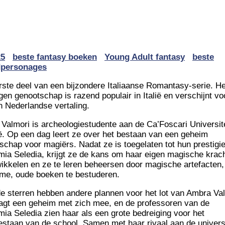
25
beste fantasy boeken
Young Adult fantasy
beste
fdpersonages
rste deel van een bijzondere Italiaanse Romantasy-serie. He
gen genootschap is razend populair in Italië en verschijnt vo
in Nederlandse vertaling.
Valmori is archeologiestudente aan de Ca’Foscari Universite
ë. Op een dag leert ze over het bestaan van een geheim
schap voor magiërs. Nadat ze is toegelaten tot hun prestigi
ia Seledia, krijgt ze de kans om haar eigen magische krac
wikkelen en ze te leren beheersen door magische artefacten,
me, oude boeken te bestuderen.
e sterren hebben andere plannen voor het lot van Ambra Val
agt een geheim met zich mee, en de professoren van de
ia Seledia zien haar als een grote bedreiging voor het
estaan van de school. Samen met haar rivaal aan de universi