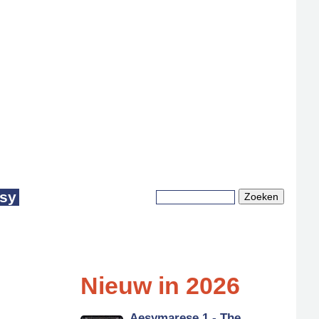
sy
Zoeken
Zoekveld
Nieuw in 2026
Aesymarese 1 - The