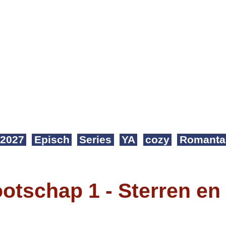
2027
Episch
Series
YA
cozy
Romanta
otschap 1 - Sterren en