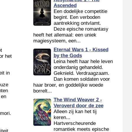
Ascended
Een dodelijke competitie
begint. Een verboden
aantrekking ontvlamt.
Deze epische romantasy
heeft het allemaal: een uniek
magiesysteem, een...
Eternal Wars 1 - Kissed
t
by the Gods
or het
Leina heeft haar hele leven
onderdanig gehandeld.
it in
Geknield. Verdraagzaam.
Dan komen soldaten voor
euze
haar broer, en goddelijke woede
hten
borrelt...
 en
The Wind Weaver 2 -
Veroverd door de zee
Alleen zij kan het tij
mori.
keren...
Hartverscheurende
romantiek meets epische
teit,