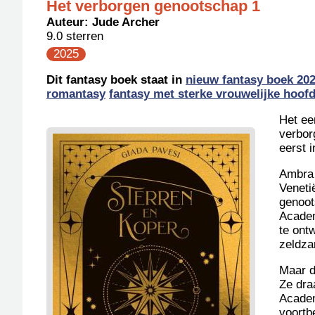
Het verborgen genootschap 1
Auteur:
Jude Archer
9.0 sterren
2025
Dit fantasy boek staat in
nieuw fantasy boek 20
romantasy
fantasy met sterke vrouwelijke hoo
Het ee
verbor
eerst 
Ambra 
Veneti
genoot
Academ
te ont
zeldza
Maar d
Ze dra
Academ
voortb