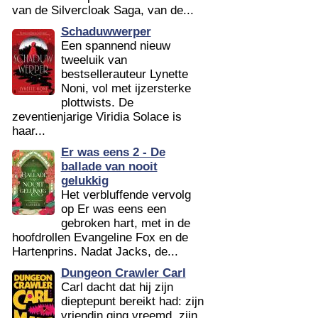
van de Silvercloak Saga, van de...
Schaduwwerper
Een spannend nieuw
tweeluik van
bestsellerauteur Lynette
Noni, vol met ijzersterke
plottwists. De
zeventienjarige Viridia Solace is
haar...
Er was eens 2 - De
ballade van nooit
gelukkig
Het verbluffende vervolg
op Er was eens een
gebroken hart, met in de
hoofdrollen Evangeline Fox en de
Hartenprins. Nadat Jacks, de...
Dungeon Crawler Carl
Carl dacht dat hij zijn
dieptepunt bereikt had: zijn
vriendin ging vreemd, zijn