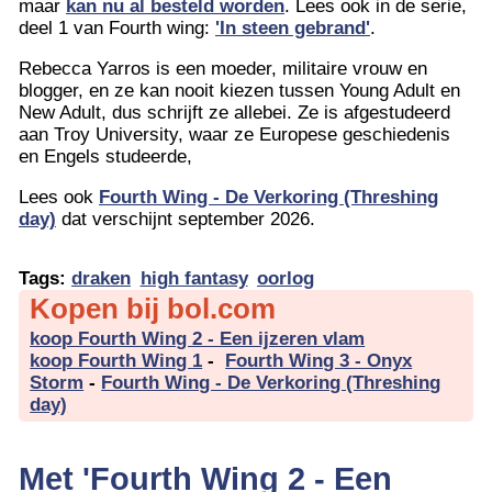
maar
kan nu al besteld worden
. Lees ook in de serie,
deel 1 van Fourth wing:
'In steen gebrand'
.
Rebecca Yarros is een moeder, militaire vrouw en
blogger, en ze kan nooit kiezen tussen Young Adult en
New Adult, dus schrijft ze allebei. Ze is afgestudeerd
aan Troy University, waar ze Europese geschiedenis
en Engels studeerde,
Lees ook
Fourth Wing - De Verkoring (Threshing
day)
dat verschijnt september 2026.
Tags:
draken
high fantasy
oorlog
Kopen bij bol.com
koop Fourth Wing 2 - Een ijzeren vlam
koop Fourth Wing 1
-
Fourth Wing 3 - Onyx
Storm
-
Fourth Wing - De Verkoring (Threshing
day)
Met 'Fourth Wing 2 - Een