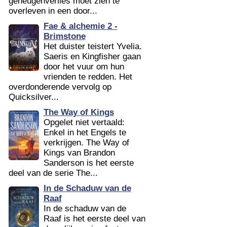
geheugenverlies moet zien te
overleven in een door...
Fae & alchemie 2 -
Brimstone
Het duister teistert Yvelia.
Saeris en Kingfisher gaan
door het vuur om hun
vrienden te redden. Het
overdonderende vervolg op
Quicksilver...
The Way of Kings
Opgelet niet vertaald:
Enkel in het Engels te
verkrijgen. The Way of
Kings van Brandon
Sanderson is het eerste
deel van de serie The...
In de Schaduw van de
Raaf
In de schaduw van de
Raaf is het eerste deel van