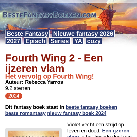
Beste Fantasy
Nieuwe fantasy 2026
2027
Episch
Series
YA
cozy
Fourth Wing 2 - Een
ijzeren vlam
Het vervolg op Fourth Wing!
Auteur:
Rebecca Yarros
9.2 sterren
2024
Dit fantasy boek staat in
beste fantasy boeken
beste romantasy
nieuw fantasy boek 2024
Violet vecht een strijd op
leven en dood.
Een ijzeren
vlam
is het tweede deel van