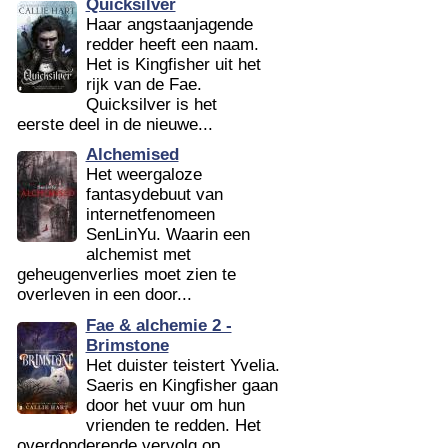
Quicksilver
Haar angstaanjagende
redder heeft een naam.
Het is Kingfisher uit het
rijk van de Fae.
Quicksilver is het
eerste deel in de nieuwe...
Alchemised
Het weergaloze
fantasydebuut van
internetfenomeen
SenLinYu. Waarin een
alchemist met
geheugenverlies moet zien te
overleven in een door...
Fae & alchemie 2 -
Brimstone
Het duister teistert Yvelia.
Saeris en Kingfisher gaan
door het vuur om hun
vrienden te redden. Het
overdonderende vervolg op