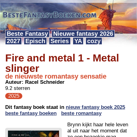
Beste Fantasy
Nieuwe fantasy 2026
2027
Episch
Series
YA
cozy
Fire and metal 1 - Metal
slinger
de nieuwste romantasy sensatie
Auteur:
Racel Schneider
9.2 sterren
2025
Dit fantasy boek staat in
nieuw fantasy boek 2025
beste fantasy boeken
beste romantasy
Brynn kijkt haar hele leven
al uit naar het moment dat
ze een bezoekje mag