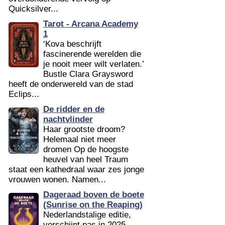
Quicksilver...
Tarot - Arcana Academy
1
‘Kova beschrijft
fascinerende werelden die
je nooit meer wilt verlaten.’
Bustle Clara Graysword
heeft de onderwereld van de stad
Eclips...
De ridder en de
nachtvlinder
Haar grootste droom?
Helemaal niet meer
dromen Op de hoogste
heuvel van heel Traum
staat een kathedraal waar zes jonge
vrouwen wonen. Namen...
Dageraad boven de boete
(Sunrise on the Reaping)
Nederlandstalige editie,
verschijnt pas in 2025,