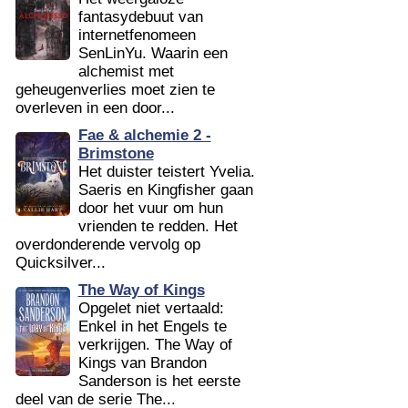
fantasydebuut van
internetfenomeen
SenLinYu. Waarin een
alchemist met
geheugenverlies moet zien te
overleven in een door...
Fae & alchemie 2 -
Brimstone
Het duister teistert Yvelia.
Saeris en Kingfisher gaan
door het vuur om hun
vrienden te redden. Het
overdonderende vervolg op
Quicksilver...
The Way of Kings
Opgelet niet vertaald:
Enkel in het Engels te
verkrijgen. The Way of
Kings van Brandon
Sanderson is het eerste
deel van de serie The...