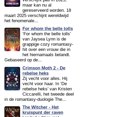
maar kan nu al
gereserveerd worden. 18
maart 2025 verschijnt wereldwijd
het fenomenale...
For whom the belle tolls
‘For whom the belle tolls’
van Jaysea Lynn is de
grappige cozy romantasy-
hit over een vrouw die in
het hiernamaals belandt.
Gebaseerd op de...
Crimson Moth 2 - De
rebelse heks
Zij vecht voor alles. Hij
vecht voor haar. In ‘De
rebelse heks’ van Kristen
Ciccarelli, het tweede deel
in de romantasy-duologie The...
The Witcher - Het
kruispunt der raven