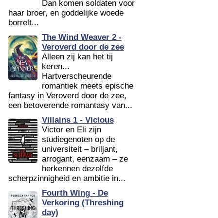
Dan komen soldaten voor
haar broer, en goddelijke woede
borrelt...
The Wind Weaver 2 -
Veroverd door de zee
Alleen zij kan het tij
keren...
Hartverscheurende
romantiek meets epische
fantasy in Veroverd door de zee,
een betoverende romantasy van...
Villains 1 - Vicious
Victor en Eli zijn
studiegenoten op de
universiteit – briljant,
arrogant, eenzaam – ze
herkennen dezelfde
scherpzinnigheid en ambitie in...
Fourth Wing - De
Verkoring (Threshing
day)