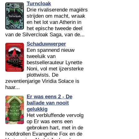
Turncloak
Drie rivaliserende magiërs
strijden om macht, wraak
en het lot van Atherin in
het epische tweede deel
van de Silvercloak Saga, van de...
Schaduwwerper
Een spannend nieuw
tweeluik van
bestsellerauteur Lynette
Noni, vol met ijzersterke
plottwists. De
zeventienjarige Viridia Solace is
haar...
Er was eens 2 - De
ballade van nooit
gelukkig
Het verbluffende vervolg
op Er was eens een
gebroken hart, met in de
hoofdrollen Evangeline Fox en de