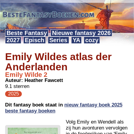
Beste Fantasy
Nieuwe fantasy 2026
2027
Episch
Series
YA
cozy
Emily Wildes atlas der
Anderlanden
Emily Wilde 2
Auteur:
Heather Fawcett
9.1 sterren
2025
Dit fantasy boek staat in
nieuw fantasy boek 2025
beste fantasy boeken
Volg Emily en Wendell als
zij hun avonturen vervolgen
in de feeënrijken van 'Emily