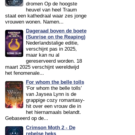
dromen Op de hoogste
heuvel van heel Traum
staat een kathedraal waar zes jonge
vrouwen wonen. Namen...
Dageraad boven de boete
(Sunrise on the Reaping)
Nederlandstalige editie,
verschijnt pas in 2025,
maar kan nu al
gereserveerd worden. 18
maart 2025 verschijnt wereldwijd
het fenomenale...
For whom the belle tolls
‘For whom the belle tolls’
van Jaysea Lynn is de
grappige cozy romantasy-
hit over een vrouw die in
het hiernamaals belandt.
Gebaseerd op de...
Crimson Moth 2 - De
rebelse heks