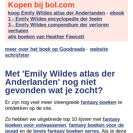
Kopen bij bol.com
koop Emily Wildes atlas der Anderlanden
-
ebook
1 - Emily Wildes encyclopedie der feeën
3 - Emily Wildes compendium der verloren
verhalen
alle boeken van Heather Fawcett
meer over het boek op Goodreads
-
website
schrijfster
Met 'Emily Wildes atlas der
Anderlanden' nog niet
gevonden wat je zocht?
Er zijn nog veel meer steengoede
fantasy boeken
te
ontdekken op de site.
Zo hebben we uitgebreide top 10 lijsten met
fantasy
boeken voor volwassenen
,
fantasy boeken voor de
jeugd
en de
beste fantasy boeken series
. Als je deze